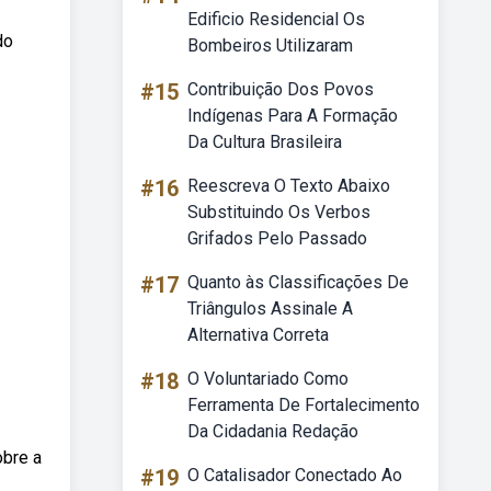
Edificio Residencial Os
do
Bombeiros Utilizaram
#15
Contribuição Dos Povos
Indígenas Para A Formação
Da Cultura Brasileira
#16
Reescreva O Texto Abaixo
Substituindo Os Verbos
Grifados Pelo Passado
#17
Quanto às Classificações De
Triângulos Assinale A
Alternativa Correta
#18
O Voluntariado Como
Ferramenta De Fortalecimento
Da Cidadania Redação
obre a
#19
O Catalisador Conectado Ao