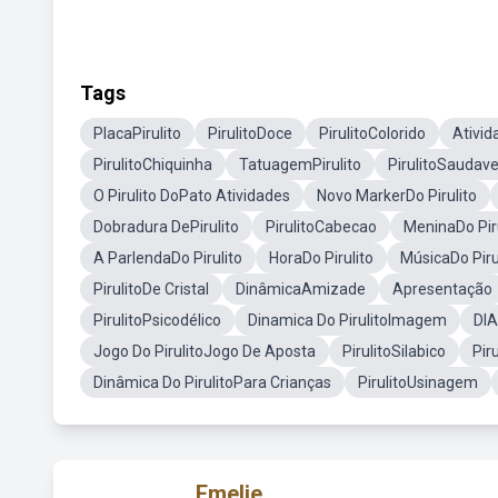
Tags
PlacaPirulito
PirulitoDoce
PirulitoColorido
Ativid
PirulitoChiquinha
TatuagemPirulito
PirulitoSaudave
O Pirulito DoPato Atividades
Novo MarkerDo Pirulito
Dobradura DePirulito
PirulitoCabecao
MeninaDo Piru
A ParlendaDo Pirulito
HoraDo Pirulito
MúsicaDo Piru
PirulitoDe Cristal
DinâmicaAmizade
Apresentação
PirulitoPsicodélico
Dinamica Do PirulitoImagem
DIA
Jogo Do PirulitoJogo De Aposta
PirulitoSilabico
Piru
Dinâmica Do PirulitoPara Crianças
PirulitoUsinagem
Emelie