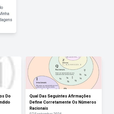
do
Minha
rdagens
ros Do
Qual Das Seguintes Afirmações
ndido
Define Corretamente Os Números
Racionais