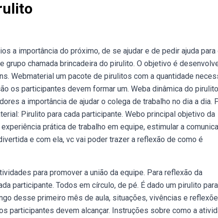
ulito
ios a importância do próximo, de se ajudar e de pedir ajuda para
rupo chamada brincadeira do pirulito. O objetivo é desenvolve
 uns. Webmaterial um pacote de pirulitos com a quantidade neces
ção os participantes devem formar um. Weba dinâmica do pirulit
ores a importância de ajudar o colega de trabalho no dia a dia. 
ial: Pirulito para cada participante. Webo principal objetivo da
 experiência prática de trabalho em equipe, estimular a comunic
divertida e com ela, vc vai poder trazer a reflexão de como é
tividades para promover a união da equipe. Para reflexão da
da participante. Todos em círculo, de pé. É dado um pirulito para
go desse primeiro mês de aula, situações, vivências e reflexõ
 os participantes devem alcançar. Instruções sobre como a ativi