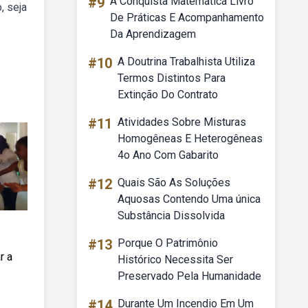
#9
A Conquista Matemática Livro
, seja
De Práticas E Acompanhamento
Da Aprendizagem
#10
A Doutrina Trabalhista Utiliza
Termos Distintos Para
Extinção Do Contrato
#11
Atividades Sobre Misturas
Homogêneas E Heterogêneas
4o Ano Com Gabarito
#12
Quais São As Soluções
Aquosas Contendo Uma única
Substância Dissolvida
#13
Porque O Patrimônio
r a
Histórico Necessita Ser
Preservado Pela Humanidade
#14
Durante Um Incendio Em Um