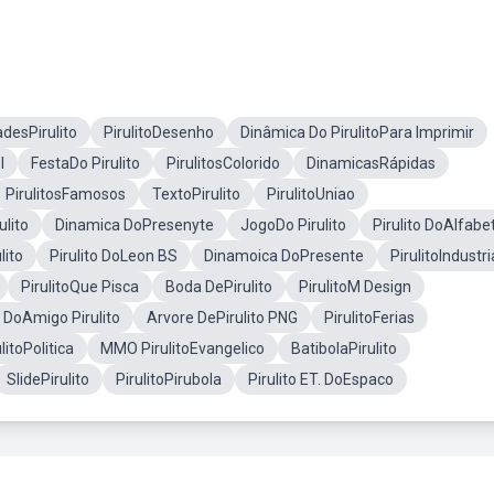
adesPirulito
PirulitoDesenho
Dinâmica Do PirulitoPara Imprimir
l
FestaDo Pirulito
PirulitosColorido
DinamicasRápidas
PirulitosFamosos
TextoPirulito
PirulitoUniao
lito
Dinamica DoPresenyte
JogoDo Pirulito
Pirulito DoAlfabe
lito
Pirulito DoLeon BS
Dinamoica DoPresente
PirulitoIndustri
PirulitoQue Pisca
Boda DePirulito
PirulitoM Design
 DoAmigo Pirulito
Arvore DePirulito PNG
PirulitoFerias
litoPolitica
MMO PirulitoEvangelico
BatibolaPirulito
SlidePirulito
PirulitoPirubola
Pirulito ET. DoEspaco