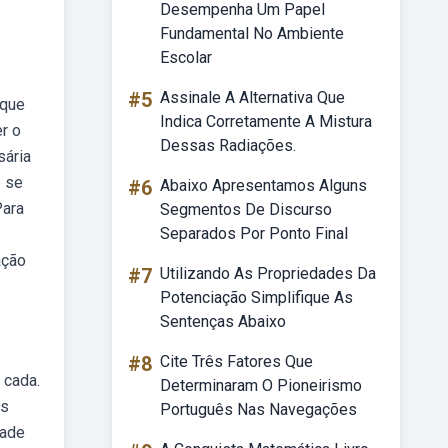
Desempenha Um Papel
Fundamental No Ambiente
Escolar
#5
Assinale A Alternativa Que
 que
Indica Corretamente A Mistura
r o
Dessas Radiações.
sária
o se
#6
Abaixo Apresentamos Alguns
Para
Segmentos De Discurso
Separados Por Ponto Final
ação
#7
Utilizando As Propriedades Da
Potenciação Simplifique As
Sentenças Abaixo
#8
Cite Três Fatores Que
 cada.
Determinaram O Pioneirismo
es
Português Nas Navegações
dade