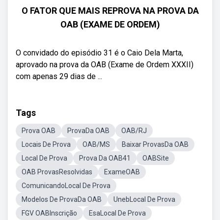
O FATOR QUE MAIS REPROVA NA PROVA DA
OAB (EXAME DE ORDEM)
O convidado do episódio 31 é o Caio Dela Marta,
aprovado na prova da OAB (Exame de Ordem XXXII)
com apenas 29 dias de ...
Tags
Prova OAB
ProvaDa OAB
OAB/RJ
Locais De Prova
OAB/MS
Baixar ProvasDa OAB
Local De Prova
Prova Da OAB41
OABSite
OAB ProvasResolvidas
ExameOAB
ComunicandoLocal De Prova
Modelos De ProvaDa OAB
UnebLocal De Prova
FGV OABInscrição
EsaLocal De Prova