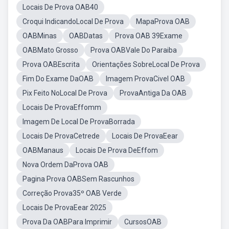
Locais De Prova OAB40
Croqui IndicandoLocal De Prova
MapaProva OAB
OABMinas
OABDatas
Prova OAB 39Exame
OABMato Grosso
Prova OABVale Do Paraiba
Prova OABEscrita
Orientações SobreLocal De Prova
Fim Do Exame DaOAB
Imagem ProvaCivel OAB
Pix Feito NoLocal De Prova
ProvaAntiga Da OAB
Locais De ProvaEffomm
Imagem De Local De ProvaBorrada
Locais De ProvaCetrede
Locais De ProvaEear
OABManaus
Locais De Prova DeEffom
Nova Ordem DaProva OAB
Pagina Prova OABSem Rascunhos
Correção Prova35º OAB Verde
Locais De ProvaEear 2025
Prova Da OABPara Imprimir
CursosOAB