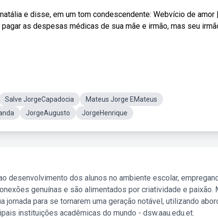
 natália e disse, em um tom condescendente: Webvício de amor |
 para pagar as despesas médicas de sua mãe e irmão, mas seu irmã
Salve JorgeCapadocia
Mateus Jorge EMateus
Manda
JorgeAugusto
JorgeHenrique
 ao desenvolvimento dos alunos no ambiente escolar, empregan
nexões genuínas e são alimentados por criatividade e paixão. 
a jornada para se tornarem uma geração notável, utilizando abo
ipais instituições acadêmicas do mundo - dsw.aau.edu.et.