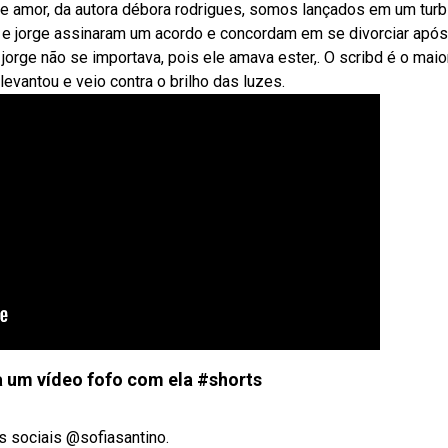
 de amor, da autora débora rodrigues, somos lançados em um turb
 e jorge assinaram um acordo e concordam em se divorciar apó
jorge não se importava, pois ele amava ester,. O scribd é o maio
evantou e veio contra o brilho das luzes.
a um vídeo fofo com ela #shorts
s sociais @sofiasantino.