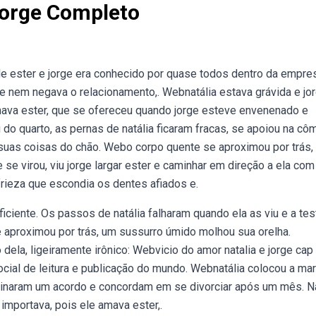
Jorge Completo
 de ester e jorge era conhecido por quase todos dentro da empre
ge nem negava o relacionamento,. Webnatália estava grávida e jo
mava ester, que se ofereceu quando jorge esteve envenenado e
o quarto, as pernas de natália ficaram fracas, se apoiou na c
ou suas coisas do chão. Webo corpo quente se aproximou por trás,
se virou, viu jorge largar ester e caminhar em direção a ela com
rieza que escondia os dentes afiados e.
ciente. Os passos de natália falharam quando ela as viu e a tes
e aproximou por trás, um sussurro úmido molhou sua orelha.
 dela, ligeiramente irônico: Webvicio do amor natalia e jorge cap
 social de leitura e publicação do mundo. Webnatália colocou a ma
sinaram um acordo e concordam em se divorciar após um mês. Na
importava, pois ele amava ester,.