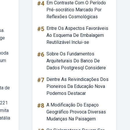
#4
Em Contraste Com O Período
Pré-socrático Marcado Por
Reflexões Cosmológicas
#5
Entre Os Aspectos Favoráveis
sa.
Ao Esquema De Embalagem
rge
Reutilizável Inclui-se
ômoda
#6
Sobre Os Fundamentos
 um
Arquiteturais Do Banco De
Dados Postgresql Considere
#7
Dentre As Reivindicações Dos
Pioneiros Da Educação Nova
ta de
Podemos Destacar
 221
#8
A Modificação Do Espaço
rmita
Geográfico Provoca Diversas
tália
Mudanças Na Paisagem