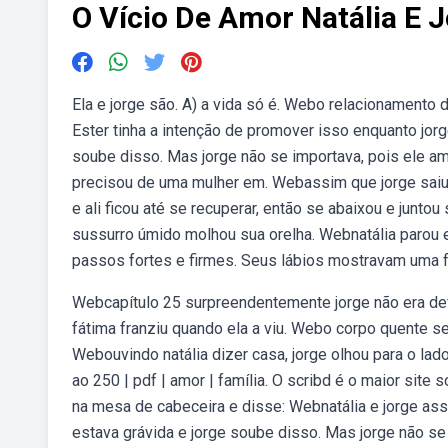
O Vício De Amor Natália E 
Ela e jorge são. A) a vida só é. Webo relacionamento
Ester tinha a intenção de promover isso enquanto jor
soube disso. Mas jorge não se importava, pois ele a
precisou de uma mulher em. Webassim que jorge saiu d
e ali ficou até se recuperar, então se abaixou e junt
sussurro úmido molhou sua orelha. Webnatália parou e 
passos fortes e firmes. Seus lábios mostravam uma f
Webcapítulo 25 surpreendentemente jorge não era defi
fátima franziu quando ela a viu. Webo corpo quente s
Webouvindo natália dizer casa, jorge olhou para o lado
ao 250 | pdf | amor | família. O scribd é o maior site
na mesa de cabeceira e disse: Webnatália e jorge as
estava grávida e jorge soube disso. Mas jorge não se 