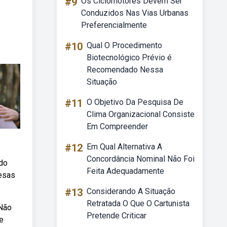
#9
Os Ciclomotores Devem Ser
Conduzidos Nas Vias Urbanas
Preferencialmente
#10
Qual O Procedimento
Biotecnológico Prévio é
Recomendado Nessa
Situação
#11
O Objetivo Da Pesquisa De
Clima Organizacional Consiste
Em Compreender
#12
Em Qual Alternativa A
Concordância Nominal Não Foi
ido
Feita Adequadamente
pesas
#13
Considerando A Situação
Retratada O Que O Cartunista
 Não
Pretende Criticar
e