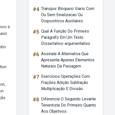
#4
Transpor Bloqueio Viario Com
Ou Sem Sinalizacao Ou
Dispositivos Auxiliares
ivro é
#5
Qual A Função Do Primeiro
aior
Parágrafo Em Um Texto
Dissertativo-argumentativo
Webo
a
#6
Assinale A Alternativa Que
Apresenta Apenas Elementos
Naturais Da Paisagem
lton
#7
Exercícios Operações Com
Frações Adição Subtração
on,
Multiplicação E Divisão
ton
ção
#8
Diferencie O Segundo Levante
Tenentista Do Primeiro Quanto
Aos Objetivos