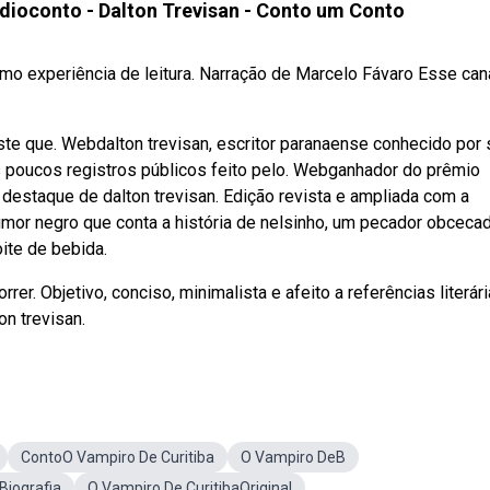
udioconto - Dalton Trevisan - Conto um Conto
omo experiência de leitura. Narração de Marcelo Fávaro Esse can
ste que. Webdalton trevisan, escritor paranaense conhecido por
s poucos registros públicos feito pelo. Webganhador do prêmio
 destaque de dalton trevisan. Edição revista e ampliada com a
umor negro que conta a história de nelsinho, um pecador obceca
ite de bebida.
er. Objetivo, conciso, minimalista e afeito a referências literár
on trevisan.
ContoO Vampiro De Curitiba
O Vampiro DeB
Biografia
O Vampiro De CuritibaOriginal