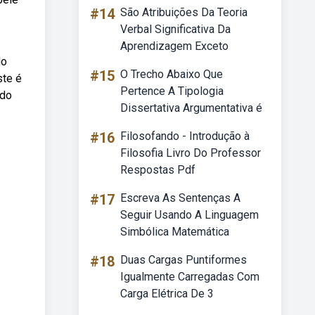
#14
São Atribuições Da Teoria
Verbal Significativa Da
Aprendizagem Exceto
do
#15
O Trecho Abaixo Que
ste é
Pertence A Tipologia
ido
Dissertativa Argumentativa é
#16
Filosofando - Introdução à
Filosofia Livro Do Professor
Respostas Pdf
#17
Escreva As Sentenças A
Seguir Usando A Linguagem
Simbólica Matemática
#18
Duas Cargas Puntiformes
Igualmente Carregadas Com
Carga Elétrica De 3