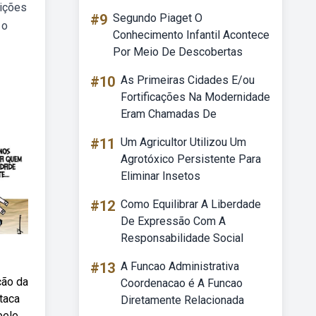
sições
#9
Segundo Piaget O
 o
Conhecimento Infantil Acontece
Por Meio De Descobertas
#10
As Primeiras Cidades E/ou
Fortificações Na Modernidade
Eram Chamadas De
#11
Um Agricultor Utilizou Um
Agrotóxico Persistente Para
Eliminar Insetos
#12
Como Equilibrar A Liberdade
De Expressão Com A
Responsabilidade Social
#13
A Funcao Administrativa
ção da
Coordenacao é A Funcao
taca
Diretamente Relacionada
bele