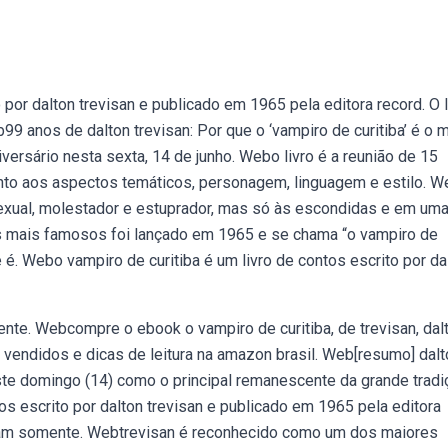
por dalton trevisan e publicado em 1965 pela editora record. O l
 anos de dalton trevisan: Por que o ‘vampiro de curitiba’ é o m
iversário nesta sexta, 14 de junho. Webo livro é a reunião de 15
to aos aspectos temáticos, personagem, linguagem e estilo. 
 sexual, molestador e estuprador, mas só às escondidas e em um
s mais famosos foi lançado em 1965 e se chama “o vampiro de
e é. Webo vampiro de curitiba é um livro de contos escrito por da
nte. Webcompre o ebook o vampiro de curitiba, de trevisan, dalt
is vendidos e dicas de leitura na amazon brasil. Web[resumo] dal
este domingo (14) como o principal remanescente da grande tradi
os escrito por dalton trevisan e publicado em 1965 pela editora
entam somente. Webtrevisan é reconhecido como um dos maiores