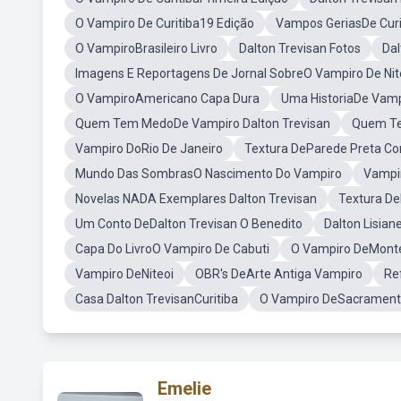
O Vampiro De Curitiba19 Edição
Vampos GeriasDe Curi
O VampiroBrasileiro Livro
Dalton Trevisan Fotos
Dal
Imagens E Reportagens De Jornal SobreO Vampiro De Nit
O VampiroAmericano Capa Dura
Uma HistoriaDe Vamp
Quem Tem MedoDe Vampiro Dalton Trevisan
Quem Te
Vampiro DoRio De Janeiro
Textura DeParede Preta C
Mundo Das SombrasO Nascimento Do Vampiro
Vampi
Novelas NADA Exemplares Dalton Trevisan
Textura D
Um Conto DeDalton Trevisan O Benedito
Dalton Lisiane
Capa Do LivroO Vampiro De Cabuti
O Vampiro DeMont
Vampiro DeNiteoi
OBR's DeArte Antiga Vampiro
Re
Casa Dalton TrevisanCuritiba
O Vampiro DeSacramen
Emelie