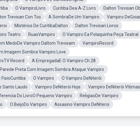
tiba
O VampiroLivro
Curitiba Dea A-Z Livro
Dalton Trevisan O
ton Trevisan Con Tos
A SombraDe Um Vampiro
Vampiro DeGoia
eroi
Mistérios De CuritibaDalton
Dalton Trevisan Livros
iro Teatro
RuasVampiro
O Vampiro Ea Polaquinha Peça Teatral
m MedoDe Vampiro Daltom Trevisam
VampiroRecord
om Imagem Sombra Vampiro Love
roTV Record
A EmpregadaE O Vampiro Ch.28
eParede Preta Com Imagem Sombra Ataque Vampiro
 FisioCuritiba
O Vampiro
O Vampiro DeNiterói
e Santo Laudo
Vampiro DeNiterói Hoje
Vampiro DeNiterói Vítimas
ferencia Do LivroO Pequeno Vampiro
ReligiaoDe Vampiro
to
O BeijoDo Vampiro
Assasino Vampiro DeNiteroi