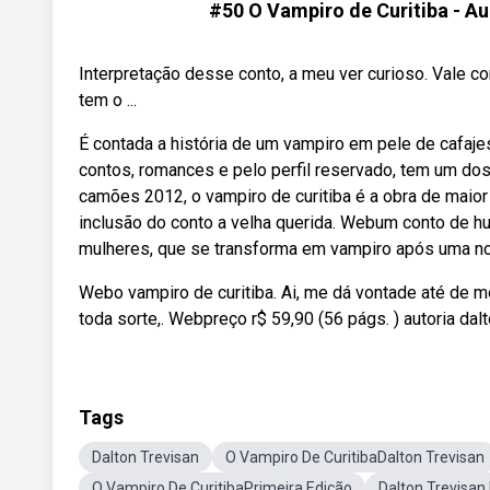
#50 O Vampiro de Curitiba - A
Interpretação desse conto, a meu ver curioso. Vale c
tem o ...
É contada a história de um vampiro em pele de cafaje
contos, romances e pelo perfil reservado, tem um do
camões 2012, o vampiro de curitiba é a obra de maior
inclusão do conto a velha querida. Webum conto de h
mulheres, que se transforma em vampiro após uma no
Webo vampiro de curitiba. Ai, me dá vontade até de morr
toda sorte,. Webpreço r$ 59,90 (56 págs. ) autoria dalt
Tags
Dalton Trevisan
O Vampiro De CuritibaDalton Trevisan
O Vampiro De CuritibaPrimeira Edição
Dalton Trevisan 