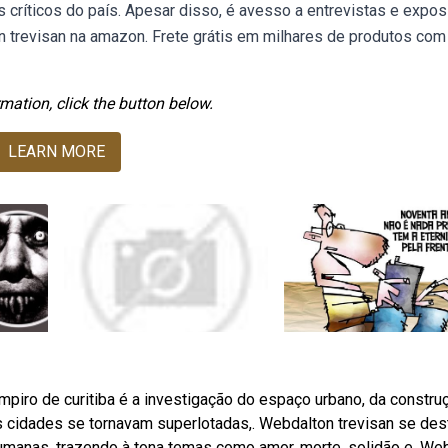
dos críticos do país. Apesar disso, é avesso a entrevistas e expo
n trevisan na amazon. Frete grátis em milhares de produtos com
mation, click the button below.
LEARN MORE
mpiro de curitiba é a investigação do espaço urbano, da constru
 as cidades se tornavam superlotadas,. Webdalton trevisan se des
manas, trazendo à tona temas como amor, morte, solidão e. We