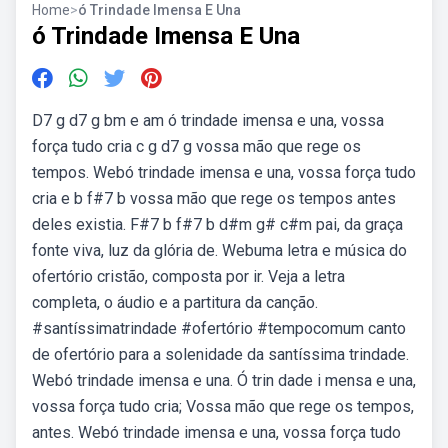
Home
>
ó Trindade Imensa E Una
ó Trindade Imensa E Una
D7 g d7 g bm e am ó trindade imensa e una, vossa
força tudo cria c g d7 g vossa mão que rege os
tempos. Webó trindade imensa e una, vossa força tudo
cria e b f#7 b vossa mão que rege os tempos antes
deles existia. F#7 b f#7 b d#m g# c#m pai, da graça
fonte viva, luz da glória de. Webuma letra e música do
ofertório cristão, composta por ir. Veja a letra
completa, o áudio e a partitura da canção.
#santíssimatrindade #ofertório #tempocomum canto
de ofertório para a solenidade da santíssima trindade.
Webó trindade imensa e una. Ó trin dade i mensa e una,
vossa força tudo cria; Vossa mão que rege os tempos,
antes. Webó trindade imensa e una, vossa força tudo