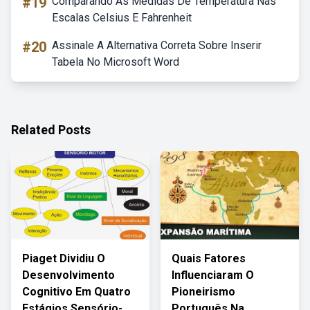
#19
Comparando As Medidas De Temperatura Nas
Escalas Celsius E Fahrenheit
#20
Assinale A Alternativa Correta Sobre Inserir
Tabela No Microsoft Word
Related Posts
Piaget Dividiu O
Quais Fatores
Desenvolvimento
Influenciaram O
Cognitivo Em Quatro
Pioneirismo
Estágios Sensório-
Português Na