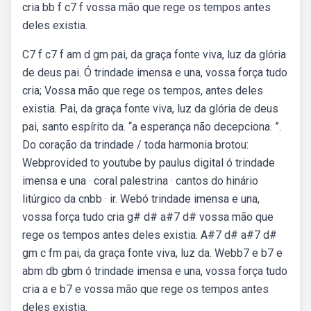
cria bb f c7 f vossa mão que rege os tempos antes
deles existia.
C7 f c7 f am d gm pai, da graça fonte viva, luz da glória
de deus pai. Ó trindade imensa e una, vossa força tudo
cria; Vossa mão que rege os tempos, antes deles
existia. Pai, da graça fonte viva, luz da glória de deus
pai, santo espírito da. “a esperança não decepciona. ”.
Do coração da trindade / toda harmonia brotou:
Webprovided to youtube by paulus digital ó trindade
imensa e una · coral palestrina · cantos do hinário
litúrgico da cnbb · ir. Webó trindade imensa e una,
vossa força tudo cria g# d# a#7 d# vossa mão que
rege os tempos antes deles existia. A#7 d# a#7 d#
gm c fm pai, da graça fonte viva, luz da. Webb7 e b7 e
abm db gbm ó trindade imensa e una, vossa força tudo
cria a e b7 e vossa mão que rege os tempos antes
deles existia.