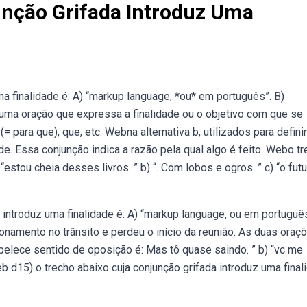
unção Grifada Introduz Uma
a finalidade é: A) “markup language, *ou* em português”. B)
m uma oração que expressa a finalidade ou o objetivo com que se
(= para que), que, etc. Webna alternativa b, utilizados para definir
de. Essa conjunção indica a razão pela qual algo é feito. Webo t
estou cheia desses livros. ” b) “. Com lobos e ogros. ” c) “o fut
introduz uma finalidade é: A) “markup language, ou em português
tionamento no trânsito e perdeu o início da reunião. As duas oraç
abelece sentido de oposição é: Mas tô quase saindo. ” b) “vc me
eb d15) o trecho abaixo cuja conjunção grifada introduz uma final