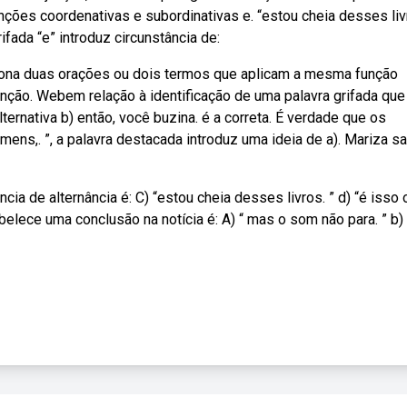
nções coordenativas e subordinativas e. “estou cheia desses li
fada “e” introduz circunstância de:
iona duas orações ou dois termos que aplicam a mesma função
unção. Webem relação à identificação de uma palavra grifada que
ternativa b) então, você buzina. é a correta. É verdade que os
ns,. ”, a palavra destacada introduz uma ideia de a). Mariza sa
ância de alternância é: C) “estou cheia desses livros. ” d) “é isso
belece uma conclusão na notícia é: A) “ mas o som não para. ” b) 