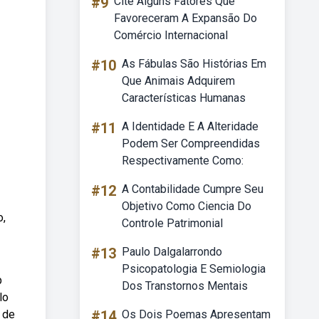
#9
Cite Alguns Fatores Que
Favoreceram A Expansão Do
Comércio Internacional
#10
As Fábulas São Histórias Em
Que Animais Adquirem
Características Humanas
#11
A Identidade E A Alteridade
Podem Ser Compreendidas
Respectivamente Como:
#12
A Contabilidade Cumpre Seu
Objetivo Como Ciencia Do
o,
Controle Patrimonial
#13
Paulo Dalgalarrondo
Psicopatologia E Semiologia
p
Dos Transtornos Mentais
lo
 de
#14
Os Dois Poemas Apresentam