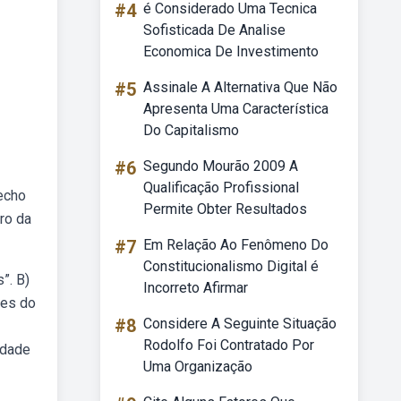
#4
é Considerado Uma Tecnica
Sofisticada De Analise
Economica De Investimento
#5
Assinale A Alternativa Que Não
Apresenta Uma Característica
Do Capitalismo
#6
Segundo Mourão 2009 A
Qualificação Profissional
recho
Permite Obter Resultados
uro da
#7
Em Relação Ao Fenômeno Do
Constitucionalismo Digital é
”. B)
Incorreto Afirmar
ões do
#8
Considere A Seguinte Situação
Rodolfo Foi Contratado Por
idade
Uma Organização