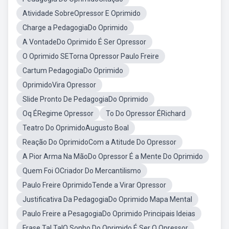
Atividade SobreOpressor E Oprimido
Charge a PedagogiaDo Oprimido
A VontadeDo Oprimido É Ser Opressor
O Oprimido SETorna Opressor Paulo Freire
Cartum PedagogiaDo Oprimido
OprimidoVira Opressor
Slide Pronto De PedagogiaDo Oprimido
Oq ÉRegime Opressor
To Do Opressor ÉRichard
Teatro Do OprimidoAugusto Boal
Reação Do OprimidoCom a Atitude Do Opressor
A Pior Arma Na MãoDo Opressor É a Mente Do Oprimido
Quem Foi OCriador Do Mercantilismo
Paulo Freire OprimidoTende a Virar Opressor
Justificativa Da PedagogiaDo Oprimido Mapa Mental
Paulo Freire a PesagogiaDo Oprimido Principais Ideias
Frase Tal TalO Sonho Do Oprimido É Ser O Opressor