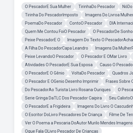
O PescadorE Sua Mulher
TirinhaDo Pescador
NóDo
Tirinha Do PescadorImposto
Imagens Do Livroa Mulhe
PoemaDo Pescador
ContoO Pescador
DIA Interna
Quem Me Contou FoiO Pescador
O PescadorDe Sonho
Peixe PescadorE O
Imagem Do Texto O PescadorAcha
A Filha Do PescadorCapa Leandro
Imagens Da MulherP
Peixe LevandoO Pescador
O Pescador E OMar Livro
Atividades O PescadorE Sua Esposa
Causo O Pescado
O PescadorE O Gênio
VoltaDo Pescador
Quadros J
O Pescador E OGenio Desenho Imprimir
Frases Sobre
Do PescadorAo Turista Livro Rosana Ouriques
O Pesca
Serie Gringa DaTLC Dos Pescador Caipira
Seu Calixto
O PescadorE a Frigideira
Imagens Do Livro O Cascudinh
O Escritor DoLivro Pescadores De Criança
Filme De Te
Ver O Poema a Pescaria DoAutor Murilo Mendes Imagens
Oque Fala OLivro Pescador De Crianças