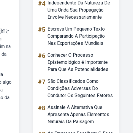
#4
Independente Da Natureza De
Uma Onda Sua Propagação
Envolve Necessariamente
#5
Escreva Um Pequeno Texto
r (蛸と
Comparando A Participação
a
Nas Exportações Mundiais
im na
o da
#6
Conhecer O Processo
Epistemológico é Importante
Para Que As Potencialidades
ia
#7
São Classificados Como
o algo
Condições Adversas Do
ka
Condutor Os Seguintes Fatores
ho da
#8
Assinale A Alternativa Que
Apresenta Apenas Elementos
Naturais Da Paisagem