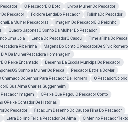
 Pescador
O PescadorE O Boto
Livroa Mulher Do Pescador
r Do Pescador
Folclore LendaDo Pescador
FolinhaDo Pescador
cionalDa Mulher Pescadoras
Imagem Do PescadorE O Peixinho
s
Quadro JaponesO Sonho Da Mulher Do Pescador
ndo Uma Joia
Lenda Do PescadorQ Casou
Filme aFilha Do Pesca
escadora Ribeirinha
Magens Do Conto O PescadorDe Sílvio Romero
DIA Da MulherPescadora Homenagem
rE O Peixe Encantado
Desenho Da Escola MunicipalDo Pescador
aponêsOS Sonho a Mulher Do Pesca
Pescador Estrela DoMar
 O Chamado DoSenhor Para Pescador De Homem
O PescadorColorio
dorE Sua Alma Charles Guggenheim
O Pescador Imagem
OPeixe Que Pegou O Pescador Conto
o OPeixe Contador De Histórias
rrorDo Pescador
Facac Um Desenho Do Causoa Filha Do Pescador
Letra DoHino Felicia Pescador De Alma
O Menino PescadorText