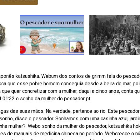
 japonês katsushika. Webum dos contos de grimm fala do pescad
esca que esse pobre homem conseguia desde a beira do mar, po
que quer concretizar com a mulher, daqui a cinco anos, conta q
b1:01:32 o sonho da mulher do pescador pt.
as das suas mãos. Na verdade, pertence ao rio. Este pescador
onho, disse o pescador. Sonhamos com uma casinha azul, jardi
 minha mulher?. Webo sonho da mulher do pescador, katsushika hok
ações de manuais de medicina chinesa no período. Webcresce o 