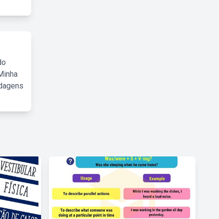
do
Minha
rdagens