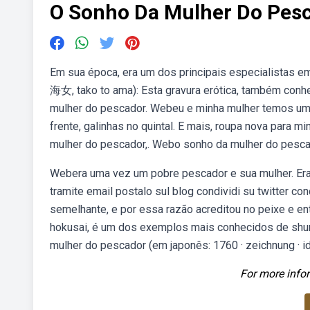
O Sonho Da Mulher Do Pes
Em sua época, era um dos principais especialistas 
海女, tako to ama): Esta gravura erótica, também con
mulher do pescador. Webeu e minha mulher temos um 
frente, galinhas no quintal. E mais, roupa nova para m
mulher do pescador,. Webo sonho da mulher do pesca
Webera uma vez um pobre pescador e sua mulher. Era
tramite email postalo sul blog condividi su twitter co
semelhante, e por essa razão acreditou no peixe e e
hokusai, é um dos exemplos mais conhecidos de shung
mulher do pescador (em japonês: 1760 · zeichnung · id
For more infor