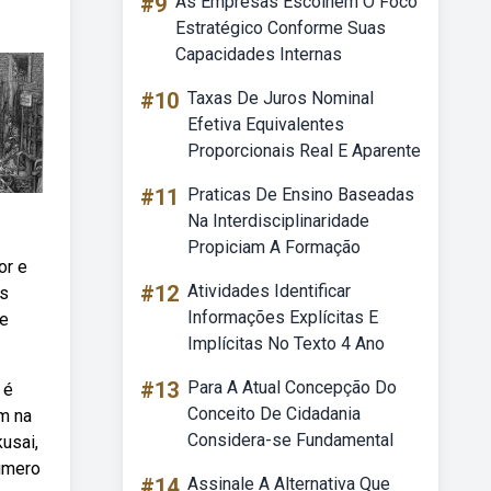
#9
As Empresas Escolhem O Foco
Estratégico Conforme Suas
Capacidades Internas
#10
Taxas De Juros Nominal
Efetiva Equivalentes
Proporcionais Real E Aparente
#11
Praticas De Ensino Baseadas
Na Interdisciplinaridade
Propiciam A Formação
or e
#12
Atividades Identificar
is
Informações Explícitas E
ue
Implícitas No Texto 4 Ano
#13
Para A Atual Concepção Do
 é
Conceito De Cidadania
m na
Considera-se Fundamental
usai,
número
#14
Assinale A Alternativa Que