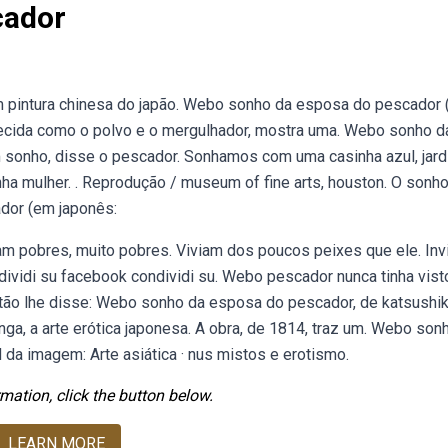
cador
em pintura chinesa do japão. Webo sonho da esposa do pescado
hecida como o polvo e o mergulhador, mostra uma. Webo sonho d
sonho, disse o pescador. Sonhamos com uma casinha azul, jard
inha mulher. . Reprodução / museum of fine arts, houston. O sonh
dor (em japonês:
m pobres, muito pobres. Viviam dos poucos peixes que ele. Inv
ndividi su facebook condividi su. Webo pescador nunca tinha vist
ntão lhe disse: Webo sonho da esposa do pescador, de katsushi
a, a arte erótica japonesa. A obra, de 1814, traz um. Webo son
 da imagem: Arte asiática · nus mistos e erotismo.
mation, click the button below.
LEARN MORE