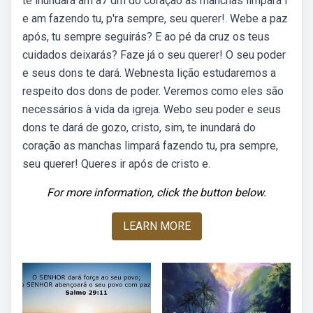
te inundará am a7 dm do coração as manchas limpará f
e am fazendo tu, p'ra sempre, seu querer!. Webe a paz
após, tu sempre seguirás? E ao pé da cruz os teus
cuidados deixarás? Faze já o seu querer! O seu poder
e seus dons te dará. Webnesta lição estudaremos a
respeito dos dons de poder. Veremos como eles são
necessários à vida da igreja. Webo seu poder e seus
dons te dará de gozo, cristo, sim, te inundará do
coração as manchas limpará fazendo tu, pra sempre,
seu querer! Queres ir após de cristo e.
For more information, click the button below.
LEARN MORE