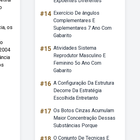
Expoentes Diferentes
o
#14
Exercício De ângulos
Complementares E
ia, os
Suplementares 7 Ano Com
Gabarito
do
#15
Atividades Sistema
 2004
Reprodutor Masculino E
ância
Feminino 5o Ano Com
os
Gabarito
#16
A Configuração Da Estrutura
Decorre Da Estratégia
Escolhida Entretanto
#17
Os Botos Cinzas Acumulam
Maior Concentração Dessas
Substâncias Porque
#18
O Conjunto De Tecnicas E