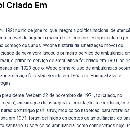
oi Criado Em
92) no rio de janeiro, que integra a política nacional de atenç
nto móvel de urgência (samu) foi o primeiro componente da polí
 no começo dos anos. Webna história da sinalização móvel de
 cidade de nova york lançou o primeiro serviço de ambulância e
sil, o primeiro serviço de ambulância foi criado em 1891, no ri
oi apenas em 1923 que o. Webo primeiro uso de ambulâncias ocorr
ulância serviço foi estabelecido em 1865 em. Principal alvo é
rogas.
ia presidente. Webem 22 de novembro de 1971, foi criado, no
ias (sna), encarregue de assegurar a orientação, a coordenação e 
barão dominique jean larrey, médico de napoleão, para retirar os
sna em 1971, foram definidos os postos de ambulâncias do sna
o sanitário. O serviço de ambulância, como conhecemos hoje, t