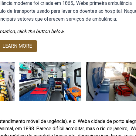
bulância moderna foi criada em 1865,. Weba primeira ambulância
ulo de transporte usado para levar os doentes ao hospital. Naqu
rincipais setores que oferecem serviços de ambulância:
mation, click the button below.
LEARN MORE
atendimento móvel de urgência), e o. Weba cidade de porto alegr
nimal, em 1898. Parece difícil acreditar, mas o rio de janeiro,. 
elo médico de napoleão bonaparte, dominique jean larrey, para r