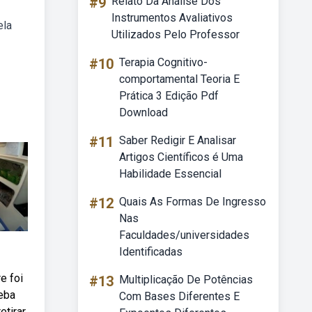
#9
Relato Da Análise Dos
Instrumentos Avaliativos
ela
Utilizados Pelo Professor
#10
Terapia Cognitivo-
comportamental Teoria E
Prática 3 Edição Pdf
Download
#11
Saber Redigir E Analisar
Artigos Científicos é Uma
Habilidade Essencial
#12
Quais As Formas De Ingresso
Nas
Faculdades/universidades
Identificadas
e foi
#13
Multiplicação De Potências
Weba
Com Bases Diferentes E
etirar