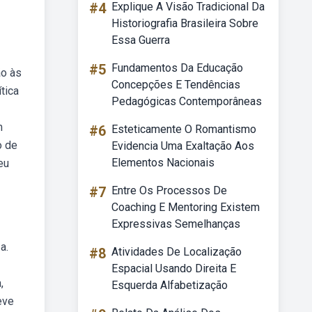
#4
Explique A Visão Tradicional Da
Historiografia Brasileira Sobre
Essa Guerra
#5
Fundamentos Da Educação
ão às
Concepções E Tendências
tica
Pedagógicas Contemporâneas
m
#6
Esteticamente O Romantismo
o de
Evidencia Uma Exaltação Aos
Elementos Nacionais
eu
#7
Entre Os Processos De
Coaching E Mentoring Existem
Expressivas Semelhanças
a.
#8
Atividades De Localização
Espacial Usando Direita E
,
Esquerda Alfabetização
eve