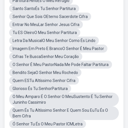
Partitura HinoÉs O Meu Refugio
Santo SantoÉs Tu Senhor Partitura
Senhor Que Sois OEterno Sacerdote Cifra
Entrar No MeuLar Senhor Jesus Cifra
Tu ES OleiroO Meu Senhor Partitura
Letra Da MusicalO Meu Senhor Como És Lindo
Imagem Em Preto E BrancoO Senhor É Meu Pastor
Cifras Te BuscaSenhor Meu Coração
O Senhor É Meu PastorNada Me Pode Faltar Partitura
Bendito SejaO Senhor Meu Rochedo
Quem ESTu Altíssimo Senhor Cifra
Glorioso És Tu SenhorPartitura
O Meu Amparo É O Senhor O MeuSustento É Tu Senhor
Juninho Cassimiro
Quem És Tu Altíssimo Senhor E Quem Sou EuTu És O
Bem Cifra
Ó Senhor Tu És O Meu Pastor ICMLetra