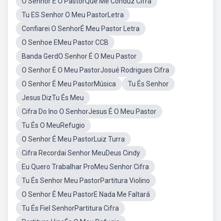
O Senhor É O PastorQue Me Conduz Cifra
Tu ES Senhor O Meu PastorLetra
Confiarei O SenhorÉ Meu Pastor Letra
O Senhoe EMeu Pastor CCB
Banda GerdO Senhor É O Meu Pastor
O Senhor É O Meu PastorJosué Rodrigues Cifra
O Senhor É Meu PastorMúsica
Tu És Senhor
Jesus DizTu És Meu
Cifra Do Ino O SenhorJesus É O Meu Pastor
Tu És O MeuRefugio
O Senhor É Meu PastorLuiz Turra
Cifra Recordai Senhor MeuDeus Cindy
Eu Quero Trabalhar ProMeu Senhor Cifra
Tu És Senhor Meu PastorPartitura Violino
O Senhor É Meu PastorE Nada Me Faltará
Tu És Fiel SenhorPartitura Cifra