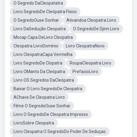
O Segredo DaCleopatatra
Livro SegredoDe Cleópatra Físico
O SegredoOuse Sonhar
Ativandoa Cleopatra Livro
Livro DaSedução Cleopatra
O SegredoDe Djinn Livro
Mocap Capa DeLivro Cleopatra
Cleopatra LivroDomínio
Livro CleopatraNovo
Livro CleopatraCapa Vermelha
Lviro SegredoDe Clopatra
RoupaCleopatra Livro
Livro OManto Da Cleópatra
PrefacioLivro
Livro OS Segredos DaCleópatra
Baixar O Livro SegredoDe Cleopatra
AChave De Cleopatra Livro
Filme O SegredoOuse Sonhar
Livro O SegredoDe Cleopatra Impresso
LivroSobre Cleopatra
Livro Cleopatra O SegredoDo Poder De Seduçao