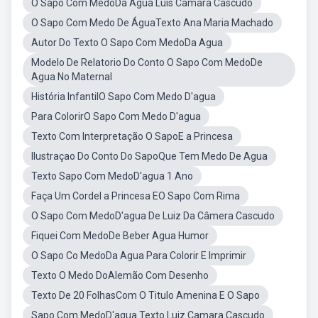
O Sapo Com MedoDa Água Luis Camara Cascudo
O Sapo Com Medo De ÁguaTexto Ana Maria Machado
Autor Do Texto O Sapo Com MedoDa Agua
Modelo De Relatorio Do Conto O Sapo Com MedoDe
Agua No Maternal
História InfantilO Sapo Com Medo D'agua
Para ColorirO Sapo Com Medo D'agua
Texto Com Interpretação O SapoE a Princesa
Ilustraçao Do Conto Do SapoQue Tem Medo De Agua
Texto Sapo Com MedoD'agua 1 Ano
Faça Um Cordel a Princesa EO Sapo Com Rima
O Sapo Com MedoD'agua De Luiz Da Câmera Cascudo
Fiquei Com MedoDe Beber Agua Humor
O Sapo Co MedoDa Agua Para Colorir E Imprimir
Texto O Medo DoAlemão Com Desenho
Texto De 20 FolhasCom O Titulo Amenina E O Sapo
Sapo Com MedoD'agua Texto Luiz Camara Cascudo