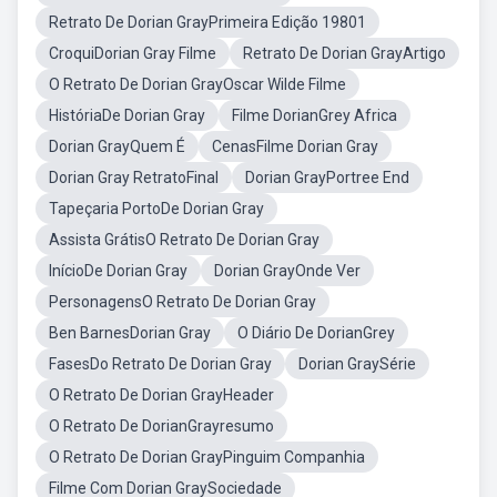
Retrato De Dorian GrayPrimeira Edição 19801
CroquiDorian Gray Filme
Retrato De Dorian GrayArtigo
O Retrato De Dorian GrayOscar Wilde Filme
HistóriaDe Dorian Gray
Filme DorianGrey Africa
Dorian GrayQuem É
CenasFilme Dorian Gray
Dorian Gray RetratoFinal
Dorian GrayPortree End
Tapeçaria PortoDe Dorian Gray
Assista GrátisO Retrato De Dorian Gray
InícioDe Dorian Gray
Dorian GrayOnde Ver
PersonagensO Retrato De Dorian Gray
Ben BarnesDorian Gray
O Diário De DorianGrey
FasesDo Retrato De Dorian Gray
Dorian GraySérie
O Retrato De Dorian GrayHeader
O Retrato De DorianGrayresumo
O Retrato De Dorian GrayPinguim Companhia
Filme Com Dorian GraySociedade