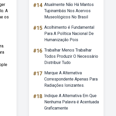
ger
#14
Atualmente Não Há Mantos
lo. A
Tupinambás Nos Acervos
ue os
Museológicos No Brasil
#15
Acolhimento é Fundamental
Para A Política Nacional De
Humanização Pois
ra.
#16
Trabalhar Menos Trabalhar
ara
Todos Produzir O Necessário
Distribuir Tudo
pple
#17
Marque A Alternativa
Correspondente Apenas Para
Radiações Ionizantes.
#18
Indique A Alternativa Em Que
Nenhuma Palavra é Acentuada
Graficamente