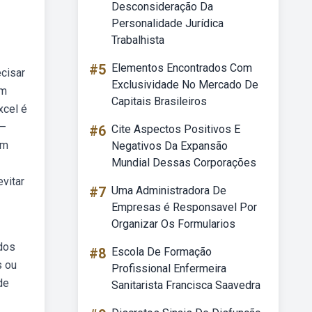
Desconsideração Da
Personalidade Jurídica
Trabalhista
#5
Elementos Encontrados Com
ecisar
Exclusividade No Mercado De
em
Capitais Brasileiros
xcel é
 —
#6
Cite Aspectos Positivos E
em
Negativos Da Expansão
Mundial Dessas Corporações
vitar
#7
Uma Administradora De
Empresas é Responsavel Por
Organizar Os Formularios
 dos
#8
Escola De Formação
s ou
Profissional Enfermeira
de
Sanitarista Francisca Saavedra