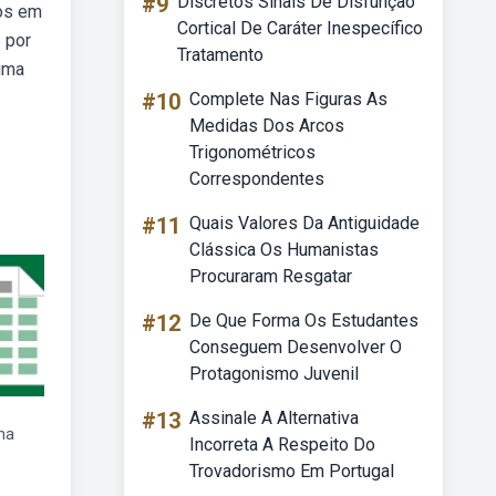
#9
Discretos Sinais De Disfunção
dos em
Cortical De Caráter Inespecífico
 por
Tratamento
uma
#10
Complete Nas Figuras As
Medidas Dos Arcos
Trigonométricos
Correspondentes
#11
Quais Valores Da Antiguidade
Clássica Os Humanistas
Procuraram Resgatar
#12
De Que Forma Os Estudantes
Conseguem Desenvolver O
Protagonismo Juvenil
#13
Assinale A Alternativa
ha
Incorreta A Respeito Do
Trovadorismo Em Portugal