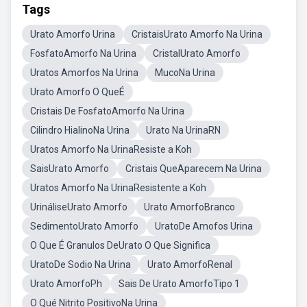
Tags
Urato Amorfo Urina
CristaisUrato Amorfo Na Urina
FosfatoAmorfo Na Urina
CristalUrato Amorfo
Uratos Amorfos Na Urina
MucoNa Urina
Urato Amorfo O QueÉ
Cristais De FosfatoAmorfo Na Urina
Cilindro HialinoNa Urina
Urato Na UrinaRN
Uratos Amorfo Na UrinaResiste a Koh
SaisUrato Amorfo
Cristais QueAparecem Na Urina
Uratos Amorfo Na UrinaResistente a Koh
UrináliseUrato Amorfo
Urato AmorfoBranco
SedimentoUrato Amorfo
UratoDe Amofos Urina
O Que É Granulos DeUrato O Que Significa
UratoDe Sodio Na Urina
Urato AmorfoRenal
Urato AmorfoPh
Sais De Urato AmorfoTipo 1
O Qué Nitrito PositivoNa Urina