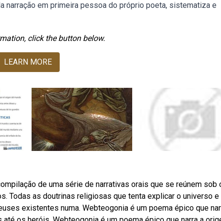
a narração em primeira pessoa do próprio poeta, sistematiza e
mation, click the button below.
LEARN MORE
ompilação de uma série de narrativas orais que se reúnem sob 
s. Todas as doutrinas religiosas que tenta explicar o universo e
euses existentes numa. Webteogonia é um poema épico que nar
até os heróis. Webteogonia é um poema épico que narra a ori