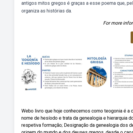
antigos mitos gregos é graças a esse poema que, pel
organiza as histórias da.
For more infor
Webo livro que hoje conhecemos como teogonia é a c
nome de hesíodo e trata da genealogia e hierarquia do
respetiva formação; Designação da genealogia dos d
origem do mundo e dos deuses gregos, desde o caos 