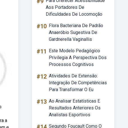
#9
Para Oferecer Acessibilidade
Aos Portadores De
Dificuldades De Locomoção
#10
Flora Bacteriana De Padrão
Anaeróbio Sugestiva De
Gardnerella Vaginallis
#11
Este Modelo Pedagógico
Privilegia A Perspectiva Dos
Processos Cognitivos
#12
Atividades De Extensão:
Integração De Competências
Para Transformar O Eu
#13
Ao Analisar Estatísticas E
o
Resultados Anteriores Os
Analistas Esportivos
ra a
#14
Segundo Foucault Como O
gem e