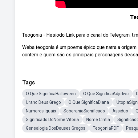
Te
Teogonia - Hesíodo Link para o canal do Telegram: t.
Weba teogonia é um poema épico que narra a origem 
contém e quem são os principais personagens dessa
Tags
O Que SignificaHalloween
O Que SignificaAdjetivo
Urano Deus Grego
O Que SignificaDiana
UtopiaSign
Numeros Iguais
SoberaniaSignificado
Assiduo
Q
Significado DoNome Vitoria
Nome Cintia
Significa
Genealogia DosDeuses Gregos
TeogoniaPDF
Pesqu