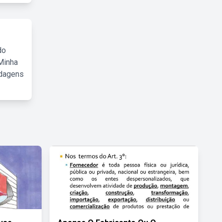
do
Minha
rdagens