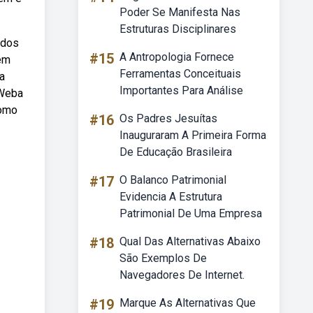
Poder Se Manifesta Nas
Estruturas Disciplinares
 dos
#15
A Antropologia Fornece
bem
Ferramentas Conceituais
a
Importantes Para Análise
 Weba
como
#16
Os Padres Jesuítas
Inauguraram A Primeira Forma
De Educação Brasileira
#17
O Balanco Patrimonial
Evidencia A Estrutura
Patrimonial De Uma Empresa
#18
Qual Das Alternativas Abaixo
São Exemplos De
Navegadores De Internet.
#19
Marque As Alternativas Que