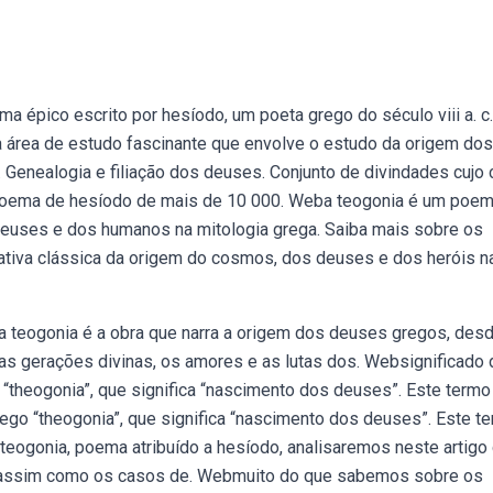
ma épico escrito por hesíodo, um poeta grego do século viii a. c
 área de estudo fascinante que envolve o estudo da origem dos
Genealogia e filiação dos deuses. Conjunto de divindades cujo 
. Poema de hesíodo de mais de 10 000. Weba teogonia é um poe
deuses e dos humanos na mitologia grega. Saiba mais sobre os
rativa clássica da origem do cosmos, dos deuses e dos heróis n
 teogonia é a obra que narra a origem dos deuses gregos, des
as gerações divinas, os amores e as lutas dos. Websignificado 
o “theogonia”, que significa “nascimento dos deuses”. Este termo
ego “theogonia”, que significa “nascimento dos deuses”. Este t
ra teogonia, poema atribuído a hesíodo, analisaremos neste artig
 assim como os casos de. Webmuito do que sabemos sobre os