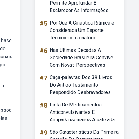
Permite Aprofundar E
Esclarecer As Informações
#5
Por Que A Ginástica Rítmica é
Considerada Um Esporte
Técnico-combinatório
m base
ado
#6
Nas Ultimas Decadas A
ionais
Sociedade Brasileira Convive
que
Com Novas Perspectivas
#7
Caça-palavras Dos 39 Livros
Do Antigo Testamento
 a
Respondido Desbravadores
#8
Lista De Medicamentos
pessoa
Anticonvulsivantes E
plas
Antiparkinsonianos Atualizada
#9
São Características Da Primeira