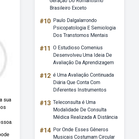
Geração Do Romantismo
Brasileiro Exceto
#10
Paulo Dalgalarrondo
Psicopatologia E Semiologia
Dos Transtornos Mentais
#11
O Estudioso Comenius
Desenvolveu Uma Ideia De
Avaliação Da Aprendizagem
#12
é Uma Avaliação Continuada
Diária Que Conta Com
Diferentes Instrumentos
 a sua
#13
Teleconsulta é Uma
nos
Modalidade De Consulta
Médica Realizada A Distância
essoa.
#14
Por Onde Esses Gêneros
 pode
Musicais Costumam Circular