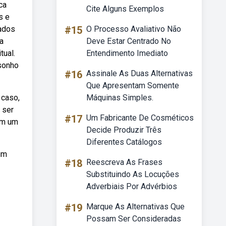
ca
Cite Alguns Exemplos
s e
nados
#15
O Processo Avaliativo Não
a
Deve Estar Centrado No
tual.
Entendimento Imediato
sonho
#16
Assinale As Duas Alternativas
Que Apresentam Somente
 caso,
Máquinas Simples.
 ser
#17
Um Fabricante De Cosméticos
om um
Decide Produzir Três
Diferentes Catálogos
um
#18
Reescreva As Frases
Substituindo As Locuções
Adverbiais Por Advérbios
#19
Marque As Alternativas Que
Possam Ser Consideradas