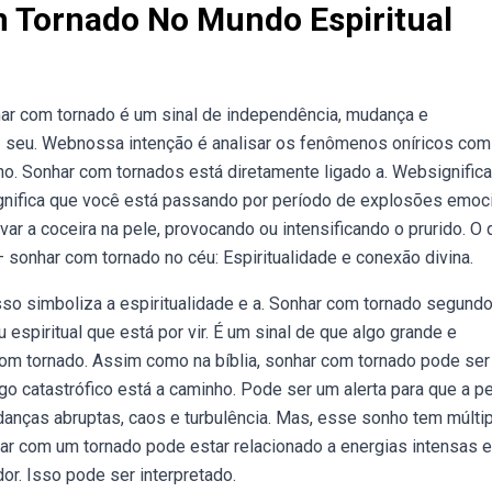
m Tornado No Mundo Espiritual
har com tornado é um sinal de independência, mudança e
az seu. Webnossa intenção é analisar os fenômenos oníricos co
no. Sonhar com tornados está diretamente ligado a. Websignific
gnifica que você está passando por período de explosões emoc
ar a coceira na pele, provocando ou intensificando o prurido. O 
sonhar com tornado no céu: Espiritualidade e conexão divina.
so simboliza a espiritualidade e a. Sonhar com tornado segundo
spiritual que está por vir. É um sinal de que algo grande e
 com tornado. Assim como na bíblia, sonhar com tornado pode ser
lgo catastrófico está a caminho. Pode ser um alerta para que a 
nças abruptas, caos e turbulência. Mas, esse sonho tem múlti
r com um tornado pode estar relacionado a energias intensas e
r. Isso pode ser interpretado.