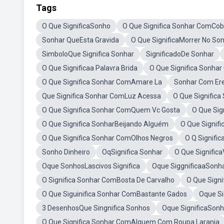
Tags
O Que SignificaSonho
O Que Significa Sonhar ComCob
Sonhar QueEsta Gravida
O Que SignificaMorrer No So
SimboloQue Significa Sonhar
SignificadoDe Sonhar
O Que Significaa Palavra Brida
O Que Significa Sonha
O Que Significa Sonhar ComAmare La
Sonhar Com Er
Que Significa Sonhar ComLuz Acessa
O Que Signific
O Que Significa Sonhar ComQuem Vc Gosta
O Que Sig
O Que Significa SonharBeijando Alguém
O Que Signif
O Que Significa Sonhar ComOlhos Negros
O Q Signific
Sonho Dinheiro
OqSignifica Sonhar
O Que Signific
Oque SonhosLascivos Significa
Oque SiggnificaaSonh
O Significa Sonhar ComBosta De Carvalho
O Que Signi
O Que Siguinifica Sonhar ComBastante Gados
Oque Si
3 DesenhosQue Singnifica Sonhos
Oque SignificaSon
O Que Significa Sonhar ComAlguem Com Roupa Laranja