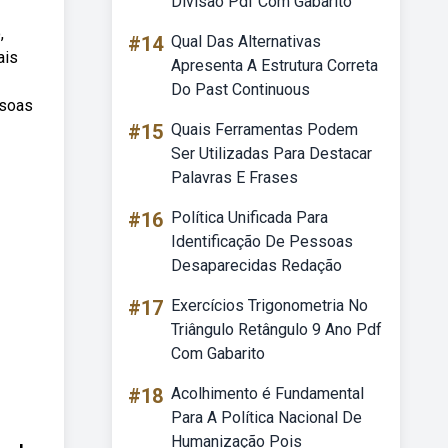
Divisão Pdf Com Gabarito
,
#14
Qual Das Alternativas
ais
Apresenta A Estrutura Correta
Do Past Continuous
ssoas
#15
Quais Ferramentas Podem
Ser Utilizadas Para Destacar
Palavras E Frases
#16
Política Unificada Para
Identificação De Pessoas
Desaparecidas Redação
#17
Exercícios Trigonometria No
Triângulo Retângulo 9 Ano Pdf
Com Gabarito
#18
Acolhimento é Fundamental
Para A Política Nacional De
Humanização Pois