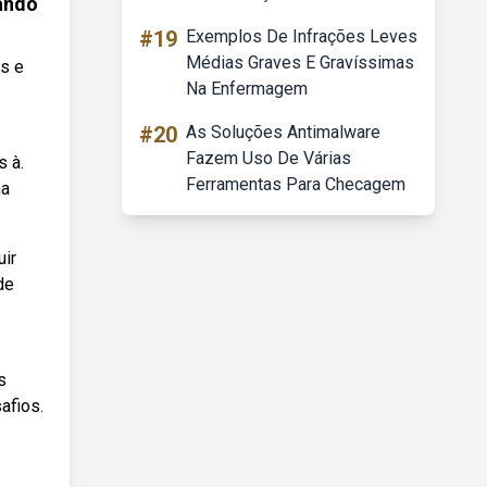
ando
#19
Exemplos De Infrações Leves
Médias Graves E Gravíssimas
s e
Na Enfermagem
#20
As Soluções Antimalware
Fazem Uso De Várias
 à.
Ferramentas Para Checagem
na
uir
de
s
afios.