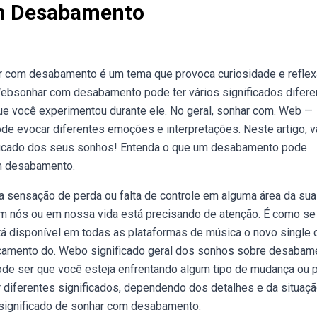
om Desabamento
 com desabamento é um tema que provoca curiosidade e reflex
Websonhar com desabamento pode ter vários significados difere
e você experimentou durante ele. No geral, sonhar com. Web —
e evocar diferentes emoções e interpretações. Neste artigo, 
ificado dos seus sonhos! Entenda o que um desabamento pode
om desabamento.
ensação de perda ou falta de controle em alguma área da sua 
m nós ou em nossa vida está precisando de atenção. É como se
tá disponível em todas as plataformas de música o novo single 
o lançamento do. Webo significado geral dos sonhos sobre desabam
ode ser que você esteja enfrentando algum tipo de mudança ou p
iferentes significados, dependendo dos detalhes e da situaç
1 significado de sonhar com desabamento: