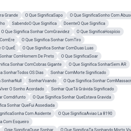
ra Grande
O Que SignificaSapo
O Que SignificaSonho Com Abus
nho
SabendoO Que Significa
DoenteO Que Significa
O Que Significa Sonhar ComGravidez
O Que SignificaHospício
r ComEre
O Que Significa Sonhar ComTiro
e O QueÉ
O Que Significa Sonhar ComDuas Luas
a Sonhar ComHomem De Preto
O Que SignificaSoar
nifica Sonhar ComCobras Gigante
O Que Significa SonharSem AR
ica SonharTodos OS Dias
Sonhar ComMorte Significado
a SonharNull
SonharVoando
O Que Significa Sonhar ComMassac
aViver O Sonho Acordado
Sonhar QueTá Grávida Significado
ar Comdifunto
O Que Significa Sonhar QueEstava Gravida
fica Sonhar QueFui Assediada
gnificaSonha Com Asidente
O Que SignificaAviao La 8190
ha Com Esqueiro
Oqie SignificaOuse Sonhar
O Que SignificaTa Sonhando Morto Vi