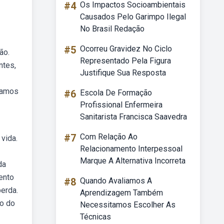
#4
Os Impactos Socioambientais
Causados Pelo Garimpo Ilegal
No Brasil Redação
#5
Ocorreu Gravidez No Ciclo
ão.
Representado Pela Figura
ntes,
Justifique Sua Resposta
vamos
#6
Escola De Formação
Profissional Enfermeira
Sanitarista Francisca Saavedra
#7
Com Relação Ao
vida.
Relacionamento Interpessoal
Marque A Alternativa Incorreta
da
ento
#8
Quando Avaliamos A
erda.
Aprendizagem Também
ão do
Necessitamos Escolher As
Técnicas