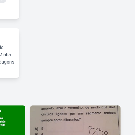
do
Minha
rdagens