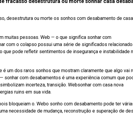
de fracasso desestrutura ou morte sonhar casa desab
sso, desestrutura ou morte os sonhos com desabamento de casa
m muitas pessoas. Web — o que significa sonhar com
r com o colapso possui uma série de significados relacionados
e pode refletir sentimentos de insegurança e instabilidade 
 é um dos raros sonhos que mostram claramente que algo vai r
eb — sonhar com desabamentos é uma experiência comum que po
simbolizam incerteza, transição. Websonhar com casa nova
rgias ruins em sua vida.
 pois bloqueiam o. Webo sonho com desabamento pode ter vária
m uma necessidade de mudança, reconstrução e superação de des