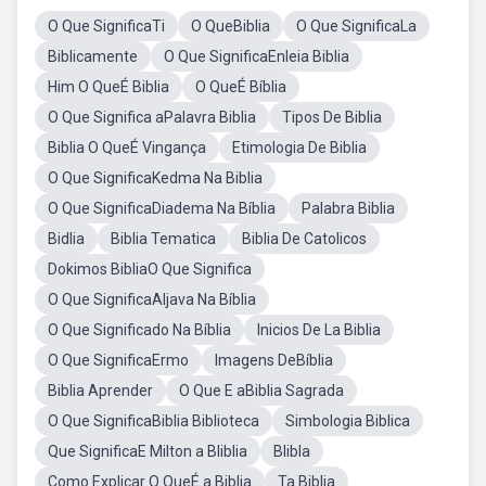
O Que SignificaTi
O QueBiblia
O Que SignificaLa
Biblicamente
O Que SignificaEnleia Biblia
Him O QueÉ Biblia
O QueÉ Bíblia
O Que Significa aPalavra Biblia
Tipos De Biblia
Biblia O QueÉ Vingança
Etimologia De Biblia
O Que SignificaKedma Na Biblia
O Que SignificaDiadema Na Bíblia
Palabra Biblia
Bidlia
Biblia Tematica
Biblia De Catolicos
Dokimos BibliaO Que Significa
O Que SignificaAljava Na Bíblia
O Que Significado Na Bíblia
Inicios De La Biblia
O Que SignificaErmo
Imagens DeBíblia
Biblia Aprender
O Que E aBiblia Sagrada
O Que SignificaBiblia Biblioteca
Simbologia Biblica
Que SignificaE Milton a Bliblia
Blibla
Como Explicar O QueÉ a Biblia
Ta Biblia