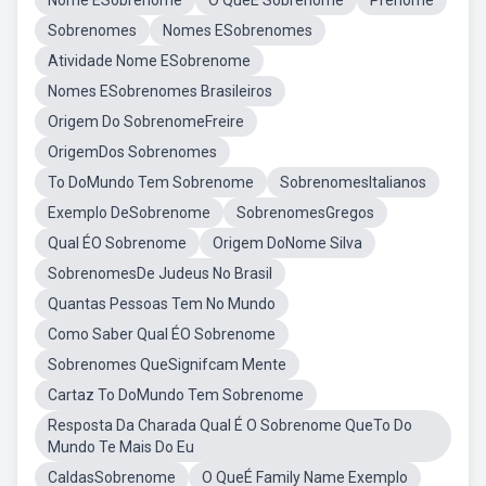
Nome ESobrenome
O QueÉ Sobrenome
Prenome
Sobrenomes
Nomes ESobrenomes
Atividade Nome ESobrenome
Nomes ESobrenomes Brasileiros
Origem Do SobrenomeFreire
OrigemDos Sobrenomes
To DoMundo Tem Sobrenome
SobrenomesItalianos
Exemplo DeSobrenome
SobrenomesGregos
Qual ÉO Sobrenome
Origem DoNome Silva
SobrenomesDe Judeus No Brasil
Quantas Pessoas Tem No Mundo
Como Saber Qual ÉO Sobrenome
Sobrenomes QueSignifcam Mente
Cartaz To DoMundo Tem Sobrenome
Resposta Da Charada Qual É O Sobrenome QueTo Do
Mundo Te Mais Do Eu
CaldasSobrenome
O QueÉ Family Name Exemplo