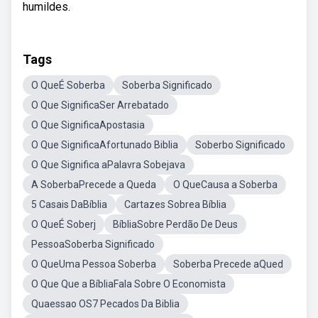
humildes.
Tags
O QueÉ Soberba
Soberba Significado
O Que SignificaSer Arrebatado
O Que SignificaApostasia
O Que SignificaAfortunado Biblia
Soberbo Significado
O Que Significa aPalavra Sobejava
A SoberbaPrecede a Queda
O QueCausa a Soberba
5 Casais DaBíblia
Cartazes Sobrea Bíblia
O QueÉ Soberj
BíbliaSobre Perdão De Deus
PessoaSoberba Significado
O QueUma Pessoa Soberba
Soberba Precede aQued
O Que Que a BíbliaFala Sobre O Economista
Quaessao OS7 Pecados Da Biblia