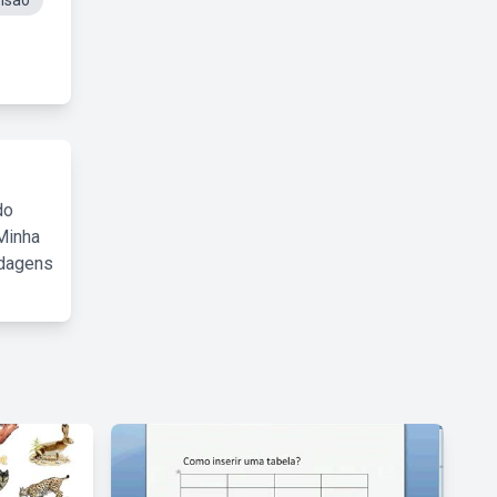
nsão
do
Minha
rdagens