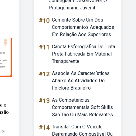
Conseguem Desenvolver O
Protagonismo Juvenil
#10
Comente Sobre Um Dos
Comportamentos Adequados
Em Relação Aos Superiores
#11
Caneta Esferográfica De Tinta
Preta Fabricada Em Material
Transparente
#12
Associe As Características
Abaixo As Atividades Do
Folclore Brasileiro
#13
As Competencias
a e
Comportamentais Soft Skills
ansão
Sao Tao Ou Mais Relevantes
#14
Transitar Com O Veículo
ei.
Derramando Combustível Ou