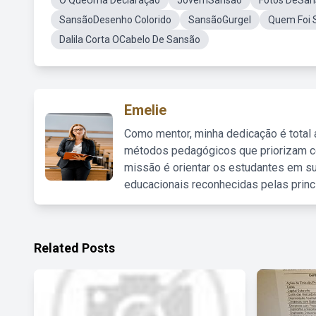
O QueUma Declaração
JovemSansão
Fotos DeSan
SansãoDesenho Colorido
SansãoGurgel
Quem Foi 
Dalila Corta OCabelo De Sansão
Emelie
Como mentor, minha dedicação é total
métodos pedagógicos que priorizam co
missão é orientar os estudantes em su
educacionais reconhecidas pelas princ
Related Posts