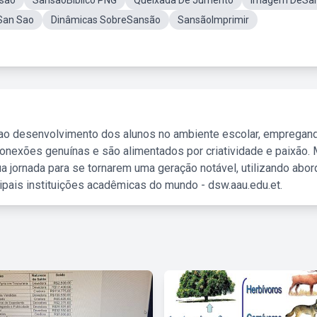
são
SansãoBiblico PNG
Queixada De Jumento
Imagem DeSa
San Sao
Dinâmicas SobreSansão
SansãoImprimir
 ao desenvolvimento dos alunos no ambiente escolar, empregan
nexões genuínas e são alimentados por criatividade e paixão. 
a jornada para se tornarem uma geração notável, utilizando abo
ipais instituições acadêmicas do mundo - dsw.aau.edu.et.