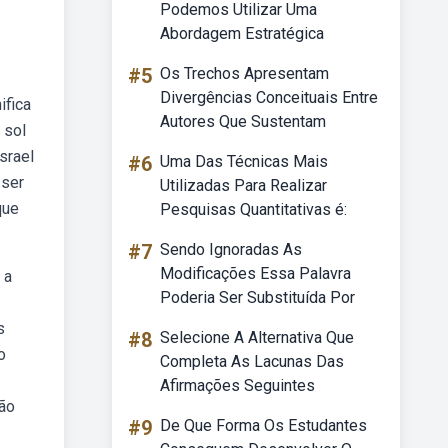
Podemos Utilizar Uma
Abordagem Estratégica
#5
Os Trechos Apresentam
Divergências Conceituais Entre
ifica
Autores Que Sustentam
 sol
srael
#6
Uma Das Técnicas Mais
Utilizadas Para Realizar
que
Pesquisas Quantitativas é:
#7
Sendo Ignoradas As
Modificações Essa Palavra
 a
Poderia Ser Substituída Por
s
#8
Selecione A Alternativa Que
o
Completa As Lacunas Das
Afirmações Seguintes
eão
#9
De Que Forma Os Estudantes