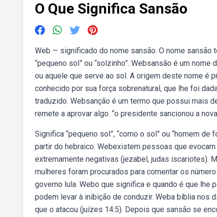
O Que Significa Sansão
Web — significado do nome sansão. O nome sansão tem
“pequeno sol” ou “solzinho”. Websansão é um nome de
ou aquele que serve ao sol. A origem deste nome é pr
conhecido por sua força sobrenatural, que lhe foi dada por deus. O nome em
traduzido. Websanção é um termo que possui mais de
remete a aprovar algo. “o presidente sancionou a nov
Significa “pequeno sol”, “como o sol” ou “homem de 
partir do hebraico. Webexistem pessoas que evocam 
extremamente negativas (jezabel, judas iscariotes).
mulheres foram procurados para comentar os número
governo lula. Webo que significa e quando é que lhe
podem levar à inibição de conduzir. Weba bíblia nos
que o atacou (juízes 14:5). Depois que sansão se enco