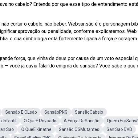
stava no cabelo? Entenda por que esse tipo de entendimento est
a não cortar o cabelo, não beber. Websansão é o personagem bíb
ignificar aprovação ou penalidade, conforme explicaremos. Web
a, e sua simbologia está fortemente ligada à força e coragem.
grande força, que vinha de deus por causa de um voto especial 
 Web — você já ouviu falar do enigma de sansão? Você sabe o que 
Sansão E OLeão
SansãoPNG
SansãoCabelo
 Infantil
O QueÉ Povoado
A Força DeSansão
Quem EraSans
San Sao
O QueE Kinathe
Sansão OSMutantes
San Sao DVD