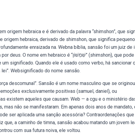
 origem hebraica e é derivado da palavra “shimshon”, que sign
 origem hebraica, derivado de shimshon, que significa pequeno
ofundamente enraizada na. Webna bíblia, sansão foi um juiz de i
 hebraico é “שִׁמְשׁוֹן” (shimshon), que pode ser
 um significado. Quando ele é usado como verbo, há sancionar 
a lei”. Websignificado do nome sansão.
força descomunal”. Sansão é um nome masculino que se originou
emoções exclusivamente positivas (samuel, daniel), ou
 Mas existem aqueles que causam. Web — a cgu e o ministério da
s, mas não se manifestaram. Em apenas dois anos de mandato, 
 pode ser aplicada uma sanção acessória? Contraordenações que
 diz que, a caminho de timna, sansão acabou matando um jovem l
ntrou com sua futura noiva, ele voltou.