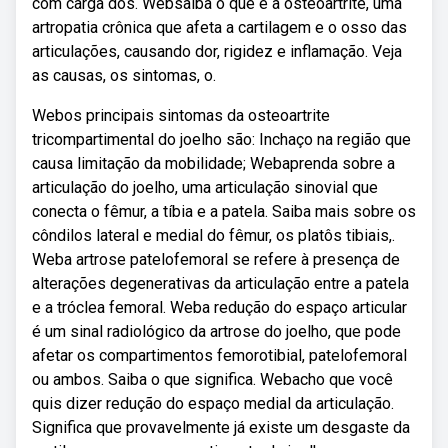
com carga dos. Websaiba o que é a osteoartrite, uma
artropatia crônica que afeta a cartilagem e o osso das
articulações, causando dor, rigidez e inflamação. Veja
as causas, os sintomas, o.
Webos principais sintomas da osteoartrite
tricompartimental do joelho são: Inchaço na região que
causa limitação da mobilidade; Webaprenda sobre a
articulação do joelho, uma articulação sinovial que
conecta o fêmur, a tíbia e a patela. Saiba mais sobre os
côndilos lateral e medial do fêmur, os platôs tibiais,.
Weba artrose patelofemoral se refere à presença de
alterações degenerativas da articulação entre a patela
e a tróclea femoral. Weba redução do espaço articular
é um sinal radiológico da artrose do joelho, que pode
afetar os compartimentos femorotibial, patelofemoral
ou ambos. Saiba o que significa. Webacho que você
quis dizer redução do espaço medial da articulação.
Significa que provavelmente já existe um desgaste da