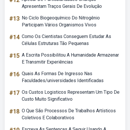
#12
Apresentam Traços Gerais De Evolução
#13
No Ciclo Biogeoquímico Do Nitrogênio
Participam Vários Organismos Vivos
#14
Como Os Cientistas Conseguem Estudar As
Células Estruturas Tão Pequenas
#15
A Escrita Possibilitou A Humanidade Armazenar
E Transmitir Experiências
#16
Quais As Formas De Ingresso Nas
Faculdades/universidades Identificadas
#17
Os Custos Logisticos Representam Um Tipo De
Custo Muito Significativo
#18
O Que São Processos De Trabalhos Artísticos
Coletivos E Colaborativos
Escreva As Sentenças A Seguir Usando A