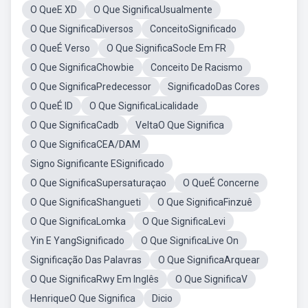
O QueE XD
O Que SignificaUsualmente
O Que SignificaDiversos
ConceitoSignificado
O QueÉ Verso
O Que SignificaSocle Em FR
O Que SignificaChowbie
Conceito De Racismo
O Que SignificaPredecessor
SignificadoDas Cores
O QueÉ ID
O Que SignificaLicalidade
O Que SignificaCadb
VeltaO Que Significa
O Que SignificaCEA/DAM
Signo Significante ESignificado
O Que SignificaSupersaturaçao
O QueÉ Concerne
O Que SignificaShangueti
O Que SignificaFinzuê
O Que SignificaLomka
O Que SignificaLevi
Yin E YangSignificado
O Que SignificaLive On
Significação Das Palavras
O Que SignificaArquear
O Que SignificaRwy Em Inglês
O Que SignificaV
HenriqueO Que Significa
Dicio