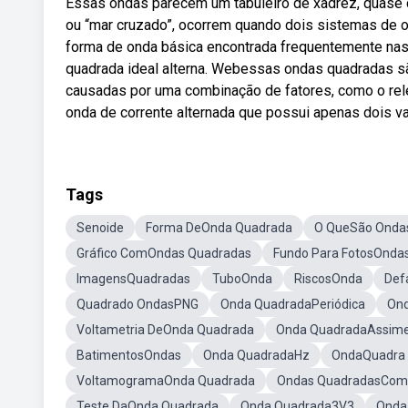
Essas ondas parecem um tabuleiro de xadrez, quas
ou “mar cruzado”, ocorrem quando dois sistemas de
forma de onda básica encontrada frequentemente nas
quadrada ideal alterna. Webessas ondas quadradas s
causadas por uma combinação de fatores, como o re
onda de corrente alternada que possui apenas dois va
Tags
Senoide
Forma DeOnda Quadrada
O QueSão Onda
Gráfico ComOndas Quadradas
Fundo Para FotosOnda
ImagensQuadradas
TuboOnda
RiscosOnda
Def
Quadrado OndasPNG
Onda QuadradaPeriódica
On
Voltametria DeOnda Quadrada
Onda QuadradaAssime
BatimentosOndas
Onda QuadradaHz
OndaQuadra 
VoltamogramaOnda Quadrada
Ondas QuadradasCom
Teste DaOnda Quadrada
Onda Quadrada3V3
Onda 