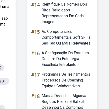
 sea”
#14
Identifique Os Nomes Dos
é uma
Ritos Religiosos
Representados Em Cada
s são
Imagem
uma
#15
As Competencias
Comportamentais Soft Skills
Sao Tao Ou Mais Relevantes
#16
A Configuração Da Estrutura
Decorre Da Estratégia
Escolhida Entretanto
G
#17
Programas De Treinamentos
Processos De Coaching
sGIF
Equipes Colaborativas
#18
Marisa Desenhou Algumas
Regiões Planas E Rafael
Desenhou Os Contornos
as