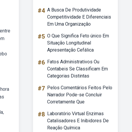
#4
A Busca De Produtividade
Competitividade E Diferenciais
Em Uma Organização
entre
#5
O Que Significa Feto único Em
em
Situação Longitudinal
Apresentação Cefálica
Webo
#6
Fatos Administrativos Ou
Contabeis Se Classificam Em
Categorias Distintas
#7
Pelos Comentários Feitos Pelo
 hora
Narrador Pode-se Concluir
as
Corretamente Que
a,
#8
Laboratório Virtual Enzimas
Catalisadores E Inibidores De
Reação Química