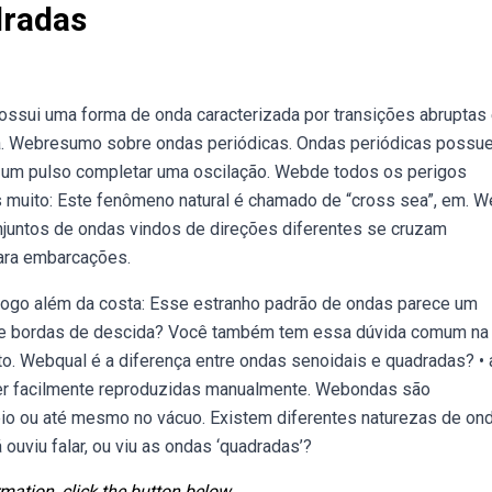
dradas
ossui uma forma de onda caracterizada por transições abruptas 
da. Webresumo sobre ondas periódicas. Ondas periódicas possu
e um pulso completar uma oscilação. Webde todos os perigos
s muito: Este fenômeno natural é chamado de “cross sea”, em. 
juntos de ondas vindos de direções diferentes se cruzam
para embarcações.
ê logo além da costa: Esse estranho padrão de ondas parece um
a e bordas de descida? Você também tem essa dúvida comum na
o. Webqual é a diferença entre ondas senoidais e quadradas? • 
er facilmente reproduzidas manualmente. Webondas são
io ou até mesmo no vácuo. Existem diferentes naturezas de ond
uviu falar, ou viu as ondas ‘quadradas’?
mation, click the button below.