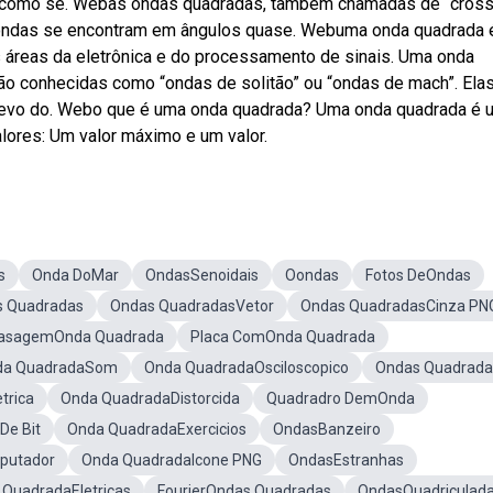
e como se. Webas ondas quadradas, também chamadas de “cross
 ondas se encontram em ângulos quase. Webuma onda quadrada 
 áreas da eletrônica e do processamento de sinais. Uma onda
ão conhecidas como “ondas de solitão” ou “ondas de mach”. Ela
levo do. Webo que é uma onda quadrada? Uma onda quadrada é 
lores: Um valor máximo e um valor.
s
Onda DoMar
OndasSenoidais
Oondas
Fotos DeOndas
s Quadradas
Ondas QuadradasVetor
Ondas QuadradasCinza PN
asagemOnda Quadrada
Placa ComOnda Quadrada
da QuadradaSom
Onda QuadradaOsciloscopico
Ondas Quadrada
trica
Onda QuadradaDistorcida
Quadradro DemOnda
De Bit
Onda QuadradaExercicios
OndasBanzeiro
putador
Onda QuadradaIcone PNG
OndasEstranhas
QuadradaEletricas
FourierOndas Quadradas
OndasQuadriculad