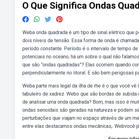
O Que Significa Ondas Qua
Weba onda quadrada é um tipo de sinal elétrico que p
dois níveis de tensão. Essa forma de onda é chama
período constante. Período é o intervalo de tempo d
potenciais no oceano, há um sobre o qual não falamo
que são “ondas quadradas”? Elas ocorrem quando con
perpendicularmente no litoral. E são bem perigosas 
Weba parte mais legal da ilha de rhe é o que você v
tabuleiro de xadrez. Webo que são bordas de subid
de analisar uma onda quadrada? Bom, mas isso é muit
ondas senoidais são geradas na natureza e podem s
perturbações que viajam no espaço através de um me
entre elas destacamos ondas mecânicas,. Webvocê já o
For more infor