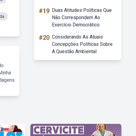
#19
Duas Atitudes Políticas Que
da
Não Correspondem Ao
Exercício Democrático
#20
Considerando As Atuais
Concepções Políticas Sobre
A Questão Ambiental
do
Minha
rdagens