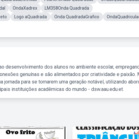
dal
OndaXadrex
LM358Onda Quadrada
reto
Logo aQuadrada
Onda QuadradaGrafico
OndaQuadricula
 ao desenvolvimento dos alunos no ambiente escolar, empregan
nexões genuínas e são alimentados por criatividade e paixão. 
a jornada para se tornarem uma geração notável, utilizando abo
ipais instituições acadêmicas do mundo - dsw.aau.edu.et.