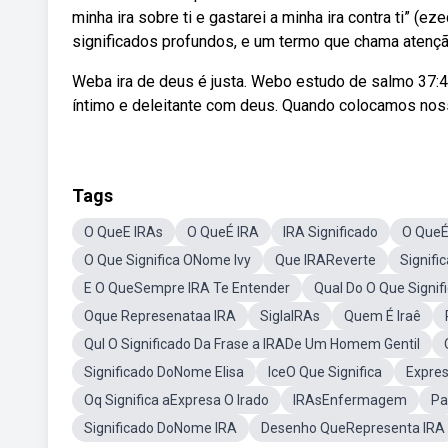
minha ira sobre ti e gastarei a minha ira contra ti” (e
significados profundos, e um termo que chama atençã
Weba ira de deus é justa. Webo estudo de salmo 37:
íntimo e deleitante com deus. Quando colocamos nos
Tags
O QueE IRAs
O QueÉ IRA
IRA Significado
O QueÉ 
O Que Significa ONome Ivy
Que IRAReverte
Signif
E O QueSempre IRA Te Entender
Qual Do O Que Signif
Oque Represenataa IRA
SiglaIRAs
Quem É Iraê
Qul O Significado Da Frase a IRADe Um Homem Gentil
Significado DoNome Elisa
IceO Que Significa
Expre
Oq Significa aExpresa O Irado
IRAsEnfermagem
Pa
Significado DoNome IRA
Desenho QueRepresenta IRA