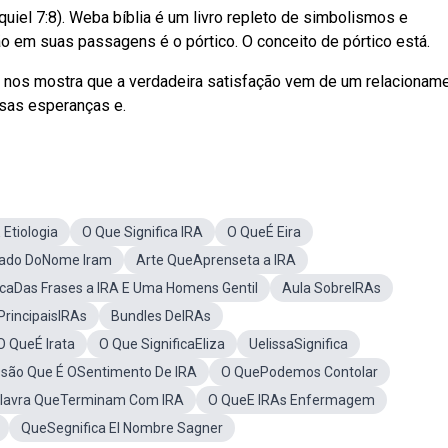
zequiel 7:8). Weba bíblia é um livro repleto de simbolismos e
o em suas passagens é o pórtico. O conceito de pórtico está.
4 nos mostra que a verdadeira satisfação vem de um relacionam
sas esperanças e.
Etiologia
O Que Significa IRA
O QueÉ Eira
icado DoNome Iram
Arte QueAprenseta a IRA
icaDas Frases a IRA E Uma Homens Gentil
Aula SobreIRAs
PrincipaisIRAs
Bundles DeIRAs
O QueÉ Irata
O Que SignificaEliza
UelissaSignifica
ssão Que É OSentimento De IRA
O QuePodemos Contolar
lavra QueTerminam Com IRA
O QueE IRAs Enfermagem
QueSegnifica El Nombre Sagner