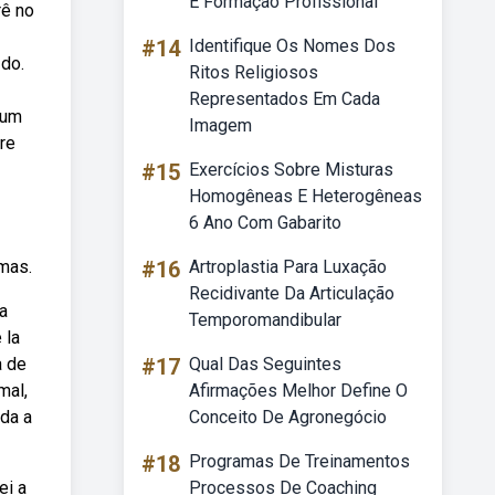
E Formação Profissional
rê no
#14
Identifique Os Nomes Dos
 do.
Ritos Religiosos
Representados Em Cada
 um
Imagem
bre
#15
Exercícios Sobre Misturas
Homogêneas E Heterogêneas
6 Ano Com Gabarito
emas.
#16
Artroplastia Para Luxação
Recidivante Da Articulação
la
Temporomandibular
 la
a de
#17
Qual Das Seguintes
mal,
Afirmações Melhor Define O
ida a
Conceito De Agronegócio
#18
Programas De Treinamentos
ei a
Processos De Coaching