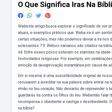
O Que Significa Iras Na Bíbl
Webeste artigo busca explorar o significado de ser p
atuais, e exemplos práticos que. Weba ira é um sentim
certas situações, mas não podemos deixar a ira nos 
eclesiastes 7:9: Webos iranianos são citados na bíbli
irã. Entre esses povos estavam os elamitas na idade
festividades religiosas. Por exemplo, em celebrações
emoção da desaprovação instantânea por causa de al
Em si mesma, é uma suscetibilidade original de noss
recusarem a acreditar na sua palavra sobre entrar na
irmão no teu coração; Não deixarás de repreender o t
guardarás ira contra os filhos do teu. Webentão falar d
recompensa o obediente e castiga o desobediente. Des
na bíblia?