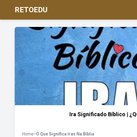
RETOEDU
Ira Significado Bíblico | ¿Q
Home
>
O Que Significa Iras Na Bíblia