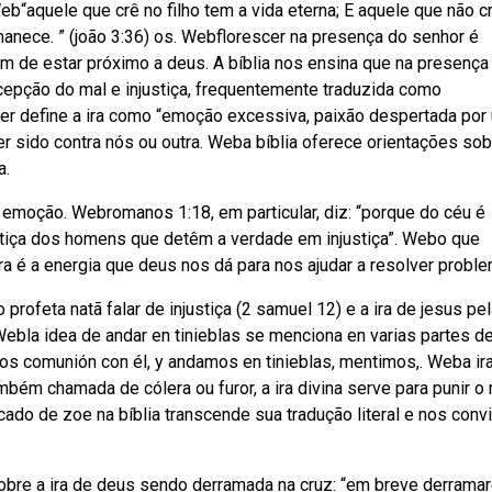
eb“aquele que crê no filho tem a vida eterna; E aquele que não c
rmanece. ” (joão 3:36) os. Webflorescer na presença do senhor é
m de estar próximo a deus. A bíblia nos ensina que na presença
cepção do mal e injustiça, frequentemente traduzida como
 ster define a ira como “emoção excessiva, paixão despertada por
ter sido contra nós ou outra. Weba bíblia oferece orientações so
a.
a emoção. Webromanos 1:18, em particular, diz: “porque do céu é
ustiça dos homens que detêm a verdade em injustiça”. Webo que
 ira é a energia que deus nos dá para nos ajudar a resolver probl
 profeta natã falar de injustiça (2 samuel 12) e a ira de jesus pe
bla idea de andar en tinieblas se menciona en varias partes de
mos comunión con él, y andamos en tinieblas, mentimos,. Weba ir
bém chamada de cólera ou furor, a ira divina serve para punir o 
cado de zoe na bíblia transcende sua tradução literal e nos conv
sobre a ira de deus sendo derramada na cruz: “em breve derramar