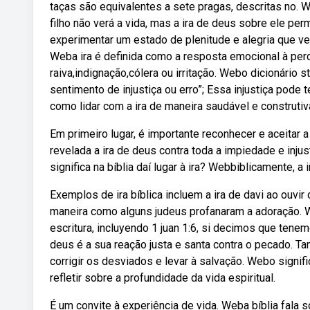
taças são equivalentes a sete pragas, descritas no. W
filho não verá a vida, mas a ira de deus sobre ele pe
experimentar um estado de plenitude e alegria que ve
Weba ira é definida como a resposta emocional à per
raiva,indignação,cólera ou irritação. Webo dicionário
sentimento de injustiça ou erro”; Essa injustiça pode 
como lidar com a ira de maneira saudável e construtiv
Em primeiro lugar, é importante reconhecer e aceitar 
revelada a ira de deus contra toda a impiedade e inj
significa na bíblia daí lugar à ira? Webbiblicamente, a
Exemplos de ira bíblica incluem a ira de davi ao ouvir o
maneira como alguns judeus profanaram a adoração. We
escritura, incluyendo 1 juan 1:6, si decimos que tene
deus é a sua reação justa e santa contra o pecado. Tam
corrigir os desviados e levar à salvação. Webo signifi
refletir sobre a profundidade da vida espiritual.
É um convite à experiência de vida. Weba bíblia fala 