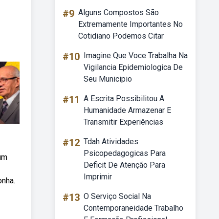
#9
Alguns Compostos São
Extremamente Importantes No
Cotidiano Podemos Citar
#10
Imagine Que Voce Trabalha Na
Vigilancia Epidemiologica De
Seu Municipio
#11
A Escrita Possibilitou A
Humanidade Armazenar E
Transmitir Experiências
#12
Tdah Atividades
Psicopedagogicas Para
um
Deficit De Atenção Para
Imprimir
onha.
#13
O Serviço Social Na
Contemporaneidade Trabalho