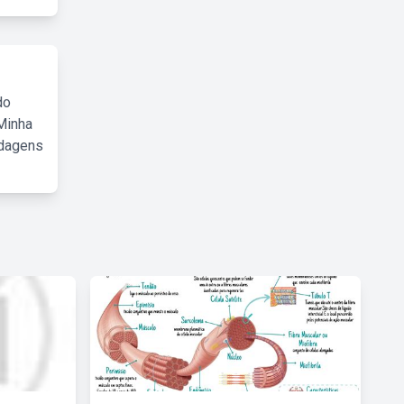
do
Minha
rdagens