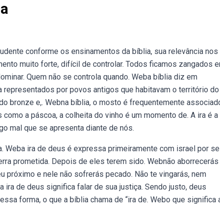
ia
rudente conforme os ensinamentos da bíblia, sua relevância nos
ento muito forte, difícil de controlar. Todos ficamos zangados 
dominar. Quem não se controla quando. Weba bíblia diz em
a representados por povos antigos que habitavam o território do 
 do bronze e,. Webna bíblia, o mosto é frequentemente associad
 como a páscoa, a colheita do vinho é um momento de. A ira é a
go mal que se apresenta diante de nós.
a. Weba ira de deus é expressa primeiramente com israel por se
 terra prometida. Depois de eles terem sido. Webnão aborrecerás 
eu próximo e nele não sofrerás pecado. Não te vingarás, nem
a ira de deus significa falar de sua justiça. Sendo justo, deus
sa forma, o que a bíblia chama de “ira de. Webo que significa a