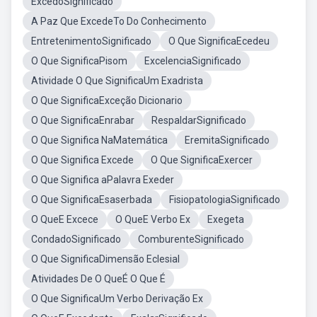
ExcedoSignificado
A Paz Que ExcedeTo Do Conhecimento
EntretenimentoSignificado
O Que SignificaEcedeu
O Que SignificaPisom
ExcelenciaSignificado
Atividade O Que SignificaUm Exadrista
O Que SignificaExceção Dicionario
O Que SignificaEnrabar
RespaldarSignificado
O Que Significa NaMatemática
EremitaSignificado
O Que Significa Excede
O Que SignificaExercer
O Que Significa aPalavra Exeder
O Que SignificaEsaserbada
FisiopatologiaSignificado
O QueE Excece
O QueE Verbo Ex
Exegeta
CondadoSignificado
ComburenteSignificado
O Que SignificaDimensão Eclesial
Atividades De O QueÉ O Que É
O Que SignificaUm Verbo Derivação Ex