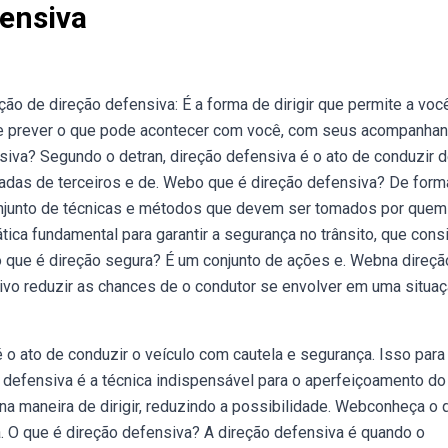
fensiva
ão de direção defensiva: É a forma de dirigir que permite a voc
 e prever o que pode acontecer com você, com seus acompanhan
iva? Segundo o detran, direção defensiva é o ato de conduzir 
cadas de terceiros e de. Webo que é direção defensiva? De form
conjunto de técnicas e métodos que devem ser tomados por quem
ica fundamental para garantir a segurança no trânsito, que cons
que é direção segura? É um conjunto de ações e. Webna direçã
tivo reduzir as chances de o condutor se envolver em uma situa
o ato de conduzir o veículo com cautela e segurança. Isso para 
defensiva é a técnica indispensável para o aperfeiçoamento do
 na maneira de dirigir, reduzindo a possibilidade. Webconheça o 
a. O que é direção defensiva? A direção defensiva é quando o