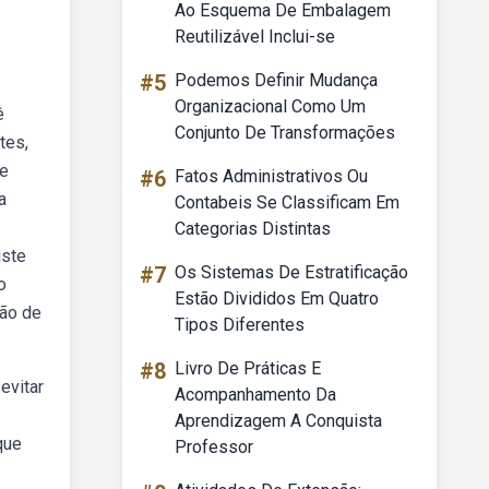
Ao Esquema De Embalagem
Reutilizável Inclui-se
#5
Podemos Definir Mudança
Organizacional Como Um
ê
Conjunto De Transformações
tes,
de
#6
Fatos Administrativos Ou
a
Contabeis Se Classificam Em
Categorias Distintas
iste
#7
Os Sistemas De Estratificação
o
Estão Divididos Em Quatro
ção de
Tipos Diferentes
#8
Livro De Práticas E
evitar
Acompanhamento Da
Aprendizagem A Conquista
que
Professor