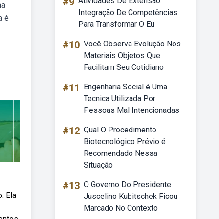
#9
Atividades De Extensão:
ma
Integração De Competências
a é
Para Transformar O Eu
#10
Você Observa Evolução Nos
Materiais Objetos Que
Facilitam Seu Cotidiano
#11
Engenharia Social é Uma
Tecnica Utilizada Por
Pessoas Mal Intencionadas
#12
Qual O Procedimento
Biotecnológico Prévio é
Recomendado Nessa
Situação
#13
O Governo Do Presidente
. Ela
Juscelino Kubitschek Ficou
Marcado No Contexto
entos