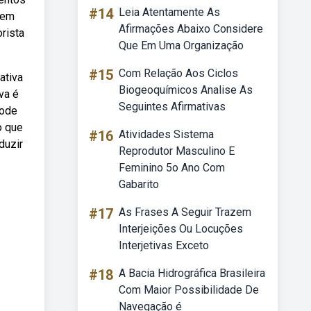
#14
Leia Atentamente As
 em
Afirmações Abaixo Considere
rista
Que Em Uma Organização
#15
Com Relação Aos Ciclos
ativa
Biogeoquímicos Analise As
va é
Seguintes Afirmativas
pode
o que
#16
Atividades Sistema
duzir
Reprodutor Masculino E
Feminino 5o Ano Com
Gabarito
#17
As Frases A Seguir Trazem
Interjeições Ou Locuções
Interjetivas Exceto
#18
A Bacia Hidrográfica Brasileira
Com Maior Possibilidade De
Navegação é