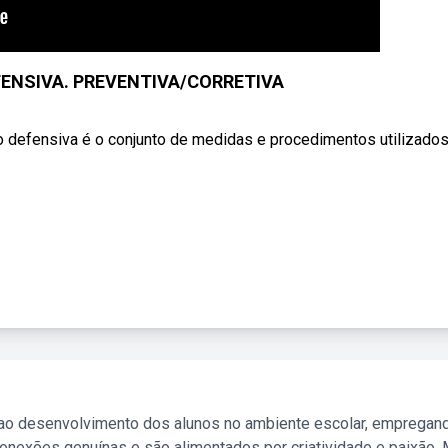
FENSIVA. PREVENTIVA/CORRETIVA
defensiva é o conjunto de medidas e procedimentos utilizados
 ao desenvolvimento dos alunos no ambiente escolar, empregan
nexões genuínas e são alimentados por criatividade e paixão. 