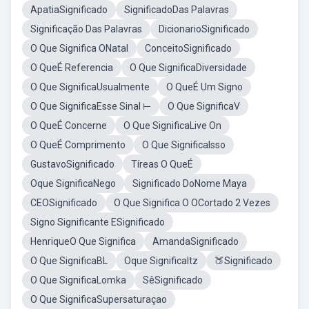
ApatiaSignificado
SignificadoDas Palavras
Significação Das Palavras
DicionarioSignificado
O Que Significa ONatal
ConceitoSignificado
O QueÉ Referencia
O Que SignificaDiversidade
O Que SignificaUsualmente
O QueÉ Um Signo
O Que SignificaEsse Sinal ⊢
O Que SignificaV
O QueÉ Concerne
O Que SignificaLive On
O QueÉ Comprimento
O Que SignificaIsso
GustavoSignificado
Tíreas O QueÉ
Oque SignificaNego
Significado DoNome Maya
CEOSignificado
O Que Significa O OCortado 2 Vezes
Signo Significante ESignificado
HenriqueO Que Significa
AmandaSignificado
O Que SignificaBL
Oque SignificaItz
🍑Significado
O Que SignificaLomka
SêSignificado
O Que SignificaSupersaturaçao