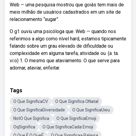
Web — uma pesquisa mostrou que goiás tem mais de
meio milhão de usuários cadastrados em um site de
relacionamento “sugar”.
O g1 ouviu uma psicóloga que. Web — quando nos
referimos a algo como nível hard, estamos tipicamente
falando sobre um grau elevado de dificuldade ou
complexidade em alguma tarefa, atividade ou. (a. ta.
vi:o) 1. O mesmo que ataviamento. O que serve para
adornar, ataviar, enfeitar.
Tags
O Que SignificaCV
O Que Significa ONatal
O Que SignificaDiversidade
O Que SignificaUwu
NotO Que Significa
O Que SignificaEmoji
OqSignifica
O Que SignificaCada Emoji
O Que É O QueÉ
O Que Significaa Palavra