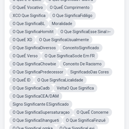
O QueÉ Vocativo
O QueÉ Comprimento
XCO Que Significa
O Que SignificaFidiligo
O Que SignificaBL
Moralidade
O Que SignificaHomitit
O Que SignificaEsse Sinal ⊢
O QueE XD
O Que SignificaUsualmente
O Que SignificaDiversos
ConceitoSignificado
O QueÉ Verso
O Que SignificaSocle Em FR
O Que SignificaChowbie
Conceito De Racismo
O Que SignificaPredecessor
SignificadoDas Cores
O QueÉ ID
O Que SignificaLicalidade
O Que SignificaCadb
VeltaO Que Significa
O Que SignificaCEA/DAM
Signo Significante ESignificado
O Que SignificaSupersaturaçao
O QueÉ Concerne
O Que SignificaShangueti
O Que SignificaFinzuê
O Que SignificaLomka
O Que SignificaLevi