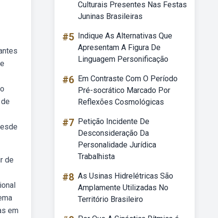
Culturais Presentes Nas Festas
Juninas Brasileiras
#5
Indique As Alternativas Que
Apresentam A Figura De
antes
Linguagem Personificação
de
#6
Em Contraste Com O Período
 o
Pré-socrático Marcado Por
 de
Reflexões Cosmológicas
#7
Petição Incidente De
desde
Desconsideração Da
Personalidade Jurídica
Trabalhista
r de
#8
As Usinas Hidrelétricas São
ional
Amplamente Utilizadas No
tema
Território Brasileiro
nas em