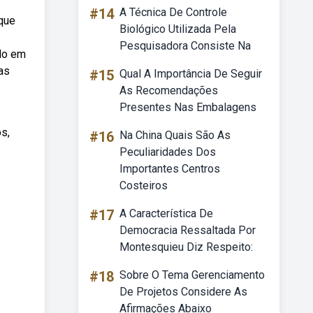
#14
A Técnica De Controle
que
Biológico Utilizada Pela
Pesquisadora Consiste Na
ado em
as
#15
Qual A Importância De Seguir
As Recomendações
Presentes Nas Embalagens
s,
#16
Na China Quais São As
Peculiaridades Dos
Importantes Centros
Costeiros
#17
A Característica De
Democracia Ressaltada Por
Montesquieu Diz Respeito:
#18
Sobre O Tema Gerenciamento
De Projetos Considere As
Afirmações Abaixo