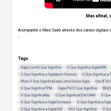
Mas afinal, 
Acompanhe o Mais Saeb através dos canais digitais d
...
Tags
Sigla ComlO Que Significa
O Que Significa SiglaSRN
O Que Significa a SiglaIpnm Doenca
O Que Significa a
Rhze O Que SignificaCada Letra Dessa Sigla
Oq UE Eh E
O Que SignificaTPM
Sigla PSCO Que Significa
IBGEO
O Que SignificaRip
O Que SignificaCEA/DAM
O Que
O Que Significa a SiglaComissex
O Que Significa a Sig
O Que Significa a SiglaUSG
SGO Que Significa
O Que