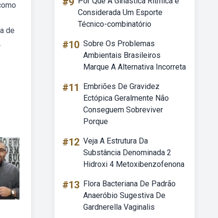
#9
Por Que A Ginástica Rítmica é
 como
Considerada Um Esporte
Técnico-combinatório
ma de
.
#10
Sobre Os Problemas
Ambientais Brasileiros
Marque A Alternativa Incorreta
#11
Embriões De Gravidez
Ectópica Geralmente Não
Conseguem Sobreviver
Porque
#12
Veja A Estrutura Da
Substância Denominada 2
Hidroxi 4 Metoxibenzofenona
#13
Flora Bacteriana De Padrão
Anaeróbio Sugestiva De
Gardnerella Vaginalis