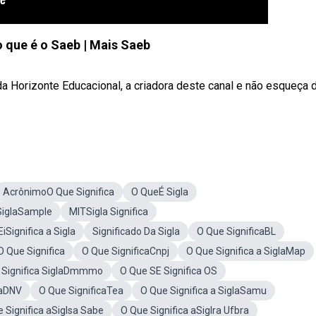
o que é o Saeb | Mais Saeb
a Horizonte Educacional, a criadora deste canal e não esqueça 
AcrônimoO Que Significa
O QueÉ Sigla
 SiglaSample
MITSigla Significa
iSignifica a Sigla
Significado Da Sigla
O Que SignificaBL
 Que Significa
O Que SignificaCnpj
O Que Significa a SiglaMap
 Significa SiglaDmmmo
O Que SE Significa OS
laDNV
O Que SignificaTea
O Que Significa a SiglaSamu
 Significa aSiglsa Sabe
O Que Significa aSiglra Ufbra