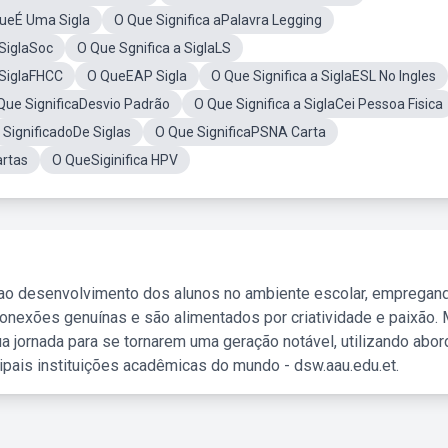
ueÉ Uma Sigla
O Que Significa aPalavra Legging
 SiglaSoc
O Que Sgnifica a SiglaLS
 SiglaFHCC
O QueEAP Sigla
O Que Significa a SiglaESL No Ingles
Que SignificaDesvio Padrão
O Que Significa a SiglaCei Pessoa Fisica
SignificadoDe Siglas
O Que SignificaPSNA Carta
artas
O QueSiginifica HPV
 ao desenvolvimento dos alunos no ambiente escolar, empregan
nexões genuínas e são alimentados por criatividade e paixão. 
a jornada para se tornarem uma geração notável, utilizando abo
ipais instituições acadêmicas do mundo - dsw.aau.edu.et.