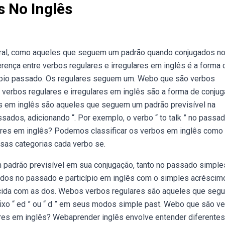
 No Inglês
ral, como aqueles que seguem um padrão quando conjugados no
erença entre verbos regulares e irregulares em inglês é a forma
ípio passado. Os regulares seguem um. Webo que são verbos
s verbos regulares e irregulares em inglês são a forma de conju
s em inglês são aqueles que seguem um padrão previsível na
ados, adicionando “. Por exemplo, o verbo “ to talk ” no passa
ulares em inglês? Podemos classificar os verbos em inglês como
essas categorias cada verbo se.
padrão previsível em sua conjugação, tanto no passado simple
ados no passado e particípio em inglês com o simples acréscim
recida com as dos. Webos verbos regulares são aqueles que seg
ixo “ ed ” ou “ d ” em seus modos simple past. Webo que são v
res em inglês? Webaprender inglês envolve entender diferentes