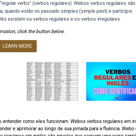
“regular verbs” (verbos regulares). Webos verbos regulares são
a, quando estão no passado simples (simple past) e particípio
s existem os verbos regulares e os verbos irregulares.
mation, click the button below.
LEARN MORE
o entender como eles funcionam. Webos verbos regulares em i
ender e aprimorar ao longo de sua jornada para a fluência. Webo
bos regulares em inglês são aqueles que seguem uma regra simp