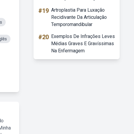
#19
Artroplastia Para Luxação
Recidivante Da Articulação
s
Temporomandibular
#20
Exemplos De Infrações Leves
glês
Médias Graves E Gravíssimas
Na Enfermagem
do
Minha