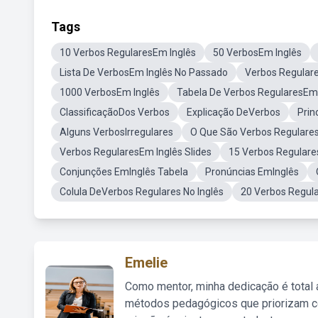
Tags
10 Verbos RegularesEm Inglês
50 VerbosEm Inglês
Lista De VerbosEm Inglês No Passado
Verbos Regulares
1000 VerbosEm Inglês
Tabela De Verbos RegularesEm 
ClassificaçãoDos Verbos
Explicação DeVerbos
Prin
Alguns VerbosIrregulares
O Que São Verbos Regulare
Verbos RegularesEm Inglês Slides
15 Verbos Regulare
Conjunções EmInglês Tabela
Pronúncias EmInglês
Colula DeVerbos Regulares No Inglês
20 Verbos Regul
Emelie
Como mentor, minha dedicação é total
métodos pedagógicos que priorizam co