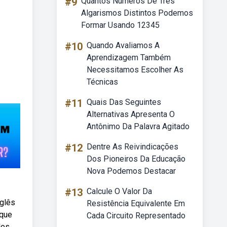
#9
Quantos Numeros De Tres
Algarismos Distintos Podemos
Formar Usando 12345
#10
Quando Avaliamos A
Aprendizagem Também
Necessitamos Escolher As
Técnicas
#11
Quais Das Seguintes
Alternativas Apresenta O
Antônimo Da Palavra Agitado
#12
Dentre As Reivindicações
Dos Pioneiros Da Educação
Nova Podemos Destacar
#13
Calcule O Valor Da
nglês
Resistência Equivalente Em
 que
Cada Circuito Representado
les