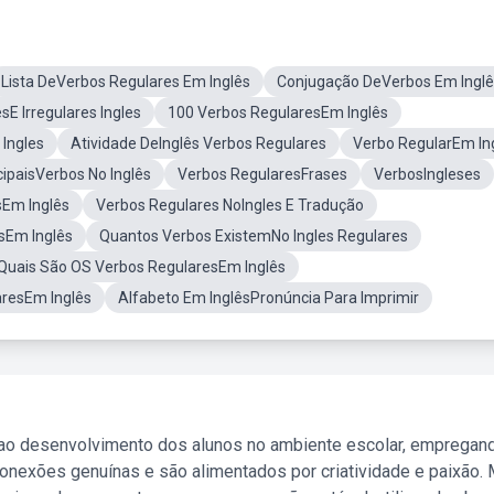
Lista DeVerbos Regulares Em Inglês
Conjugação DeVerbos Em Inglê
E Irregulares Ingles
100 Verbos RegularesEm Inglês
Ingles
Atividade DeInglês Verbos Regulares
Verbo RegularEm In
cipaisVerbos No Inglês
Verbos RegularesFrases
VerbosIngleses
sEm Inglês
Verbos Regulares NoIngles E Tradução
sEm Inglês
Quantos Verbos ExistemNo Ingles Regulares
Quais São OS Verbos RegularesEm Inglês
aresEm Inglês
Alfabeto Em InglêsPronúncia Para Imprimir
 ao desenvolvimento dos alunos no ambiente escolar, empregan
nexões genuínas e são alimentados por criatividade e paixão. 