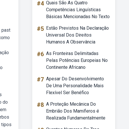
#4
Quais São As Quatro
Competências Linguísticas
Básicas Mencionadas No Texto
#5
Estão Previstos Na Declaração
 past
Universal Dos Direitos
 como
Humanos A Observância
gação
#6
As Fronteiras Delimitadas
Pelas Potências Europeias No
Continente Africano
do
#7
Apesar Do Desenvolvimento
De Uma Personalidade Mais
Flexível Ser Benéfico
s
o do
#8
A Proteção Mecânica Do
uem
Embrião Dos Mamíferos é
erbos
Realizada Fundamentalmente
 tipos