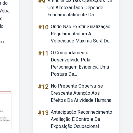
#9
A Eficiência Das Operações De
s do
Um Almoxarifado Depende
 Weba
Fundamentalmente Da
ís
do
#10
Onde Não Existir Sinalização
Regulamentadora A
Velocidade Máxima Será De
co
#11
O Comportamento
Desenvolvido Pela
Personagem Evidencia Uma
Postura De...
#12
No Presente Observa-se
Crescente Atenção Aos
Efeitos Da Atividade Humana
#13
Antecipação Reconhecimento
Avaliação E Controle Da
Exposição Ocupacional