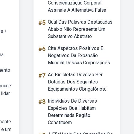
Conscientização Corporal
Assinale A Alternativa Falsa
#5
Qual Das Palavras Destacadas
Abaixo Não Representa Um
s /
Substantivo Abstrato
s
#6
Cite Aspectos Positivos E
na
Negativos Da Expansão
Mundial Dessas Corporações
mento
#7
As Bicicletas Deverão Ser
Dotadas Dos Seguintes
ncia é
Equipamentos Obrigatórios:
lidar
#8
Indivíduos De Diversas
Espécies Que Habitam
Determinada Região
mente
Constituem
) é um