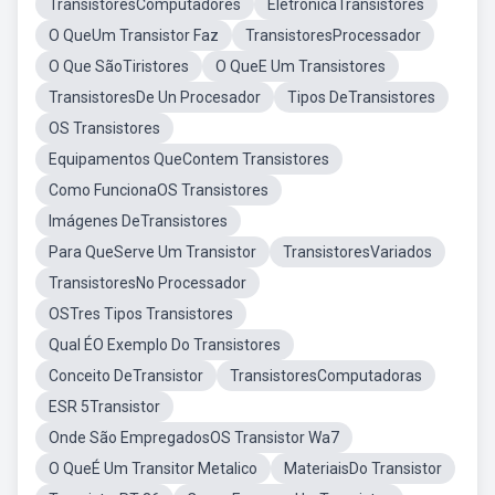
TransistoresComputadores
EletronicaTransistores
O QueUm Transistor Faz
TransistoresProcessador
O Que SãoTiristores
O QueE Um Transistores
TransistoresDe Un Procesador
Tipos DeTransistores
OS Transistores
Equipamentos QueContem Transistores
Como FuncionaOS Transistores
Imágenes DeTransistores
Para QueServe Um Transistor
TransistoresVariados
TransistoresNo Processador
OSTres Tipos Transistores
Qual ÉO Exemplo Do Transistores
Conceito DeTransistor
TransistoresComputadoras
ESR 5Transistor
Onde São EmpregadosOS Transistor Wa7
O QueÉ Um Transitor Metalico
MateriaisDo Transistor