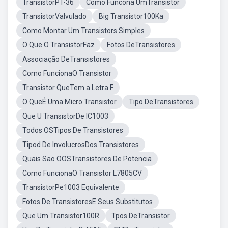
TransistorPT-36
Como Funcona UmTransistor
TransistorValvulado
Big Transistor100Ka
Como Montar Um Transistors Simples
O Que O TransistorFaz
Fotos DeTransistores
Associação DeTransistores
Como FuncionaO Transistor
Transistor QueTem a Letra F
O QueÉ Uma Micro Transistor
Tipo DeTransistores
Que U TransistorDe IC1003
Todos OSTipos De Transistores
Tipod De InvolucrosDos Transistores
Quais Sao OOSTransistores De Potencia
Como FuncionaO Transistor L7805CV
TransistorPe1003 Equivalente
Fotos De TransistoresE Seus Substitutos
Que Um Transistor100R
Tpos DeTransistor