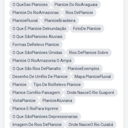
O QueSao Planicies
Planície Do RioAraguaia
Planície Do RioAmazonas
Rios DePlanicie
PlanícieFluvial
PlanícieBrasileira
O Que É Planície DeInundação
FotoDe Planície
O Que SãoPlanicies Aluviais
Formas DeRelevo Planície
O Que SãoPlanícies Úmidas
Rios DePlanicie Sobre
Planície O RioAmazonia O Ampá
O Que São Rios DePlanalto
PlanícieExemplos
Desenho De UmRio De Planicie
Mapa PlanícieFluvial
Planície
Tipo De RioRelevo Planicie
Planice ComRio Paisagem
Onde NasceO Rio Guaporé
VistaPlanície
PlanícieAluviana
Planice E RioPara Inprimir
O Que SãoPlanícies Depressionarias
Imagem De Rios DePlanicie
Onde NasceO Rio Cuiabá