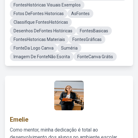
FontesHistóricas Visuais Exemplos
Fotos DeFontes Historicas
AsFontes
Classifique FontesHistóricas
Desenhos DeFontes Históricas
FontesBasicas
FontesHistoricas Materiais
FontesGráficas
FonteDa Logo Canva
Suméria
Imagem De FonteNão Escrita
FonteCanva Grátis
Emelie
Como mentor, minha dedicação é total ao
desenvolvimento dos alunos no ambiente escolar,