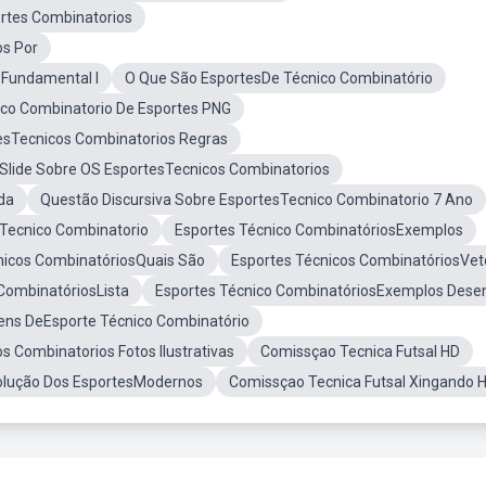
rtes Combinatorios
os Por
 Fundamental I
O Que São EsportesDe Técnico Combinatório
ico Combinatorio De Esportes PNG
esTecnicos Combinatorios Regras
Slide Sobre OS EsportesTecnicos Combinatorios
da
Questão Discursiva Sobre EsportesTecnico Combinatorio 7 Ano
Tecnico Combinatorio
Esportes Técnico CombinatóriosExemplos
nicos CombinatóriosQuais São
Esportes Técnicos CombinatóriosVet
CombinatóriosLista
Esportes Técnico CombinatóriosExemplos Dese
ns DeEsporte Técnico Combinatório
s Combinatorios Fotos Ilustrativas
Comissçao Tecnica Futsal HD
olução Dos EsportesModernos
Comissçao Tecnica Futsal Xingando 