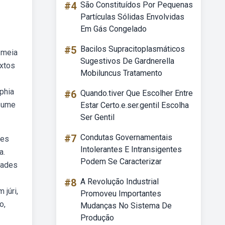
#4
São Constituídos Por Pequenas
Partículas Sólidas Envolvidas
Em Gás Congelado
#5
Bacilos Supracitoplasmáticos
 meia
Sugestivos De Gardnerella
extos
Mobiluncus Tratamento
phia
#6
Quando.tiver Que Escolher Entre
ssume
Estar Certo.e.ser.gentil Escolha
Ser Gentil
#7
Condutas Governamentais
des
Intolerantes E Intransigentes
a.
Podem Se Caracterizar
dades
#8
A Revolução Industrial
júri,
Promoveu Importantes
o,
Mudanças No Sistema De
Produção