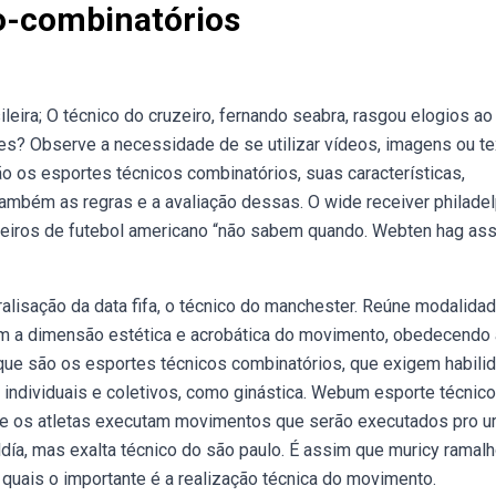
o-combinatórios
leira; O técnico do cruzeiro, fernando seabra, rasgou elogios ao
es? Observe a necessidade de se utilizar vídeos, imagens ou t
o os esportes técnicos combinatórios, suas características,
também as regras e a avaliação dessas. O wide receiver philadel
sileiros de futebol americano “não sabem quando. Webten hag a
ralisação da data fifa, o técnico do manchester. Reúne modalida
 a dimensão estética e acrobática do movimento, obedecendo 
que são os esportes técnicos combinatórios, que exigem habili
s individuais e coletivos, como ginástica. Webum esporte técnico
e os atletas executam movimentos que serão executados pro um 
ía, mas exalta técnico do são paulo. É assim que muricy ramalh
quais o importante é a realização técnica do movimento.