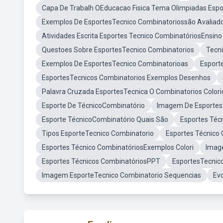
Capa De Trabalh OEducacao Fisica Tema Olimpiadas Espo
Exemplos De EsportesTecnico Combinatoriossão Avaliad
Atividades Escrita Esportes Tecnico CombinatóriosEnsino
Questoes Sobre EsportesTecnico Combinatorios
Tecn
Exemplos De EsportesTecnico Combinatorioas
Esport
EsportesTecnicos Combinatorios Exemplos Desenhos
Palavra Cruzada EsportesTecnica O Combinatorios Colori
Esporte De TécnicoCombinatório
Imagem De Esportes
Esporte TécnicoCombinatório Quais São
Esportes Téc
Tipos EsporteTecnico Combinatorio
Esportes Técnico 
Esportes Técnico CombinatóriosExemplos Colori
Image
Esportes Técnicos CombinatóriosPPT
EsportesTecnico
Imagem EsporteTecnico Combinatorio Sequencias
Ev