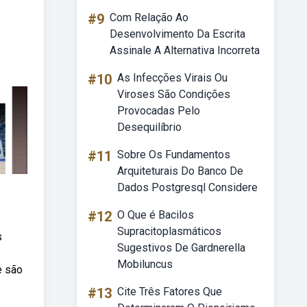
#9
Com Relação Ao
Desenvolvimento Da Escrita
Assinale A Alternativa Incorreta
#10
As Infecções Virais Ou
Viroses São Condições
Provocadas Pelo
Desequilíbrio
#11
Sobre Os Fundamentos
Arquiteturais Do Banco De
Dados Postgresql Considere
#12
O Que é Bacilos
Supracitoplasmáticos
s
Sugestivos De Gardnerella
Mobiluncus
e são
#13
Cite Três Fatores Que