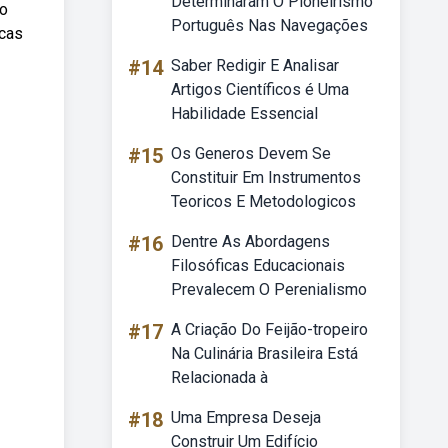
Determinaram O Pioneirismo
ao
Português Nas Navegações
scas
#14
Saber Redigir E Analisar
Artigos Científicos é Uma
Habilidade Essencial
#15
Os Generos Devem Se
Constituir Em Instrumentos
Teoricos E Metodologicos
#16
Dentre As Abordagens
Filosóficas Educacionais
Prevalecem O Perenialismo
#17
A Criação Do Feijão-tropeiro
Na Culinária Brasileira Está
Relacionada à
#18
Uma Empresa Deseja
Construir Um Edifício