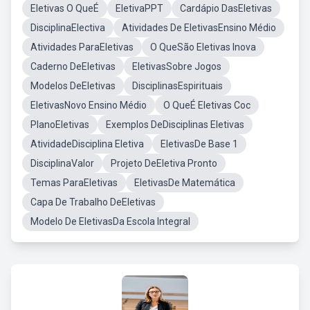
Eletivas O QueÉ
EletivaPPT
Cardápio DasEletivas
DisciplinaElectiva
Atividades De EletivasEnsino Médio
Atividades ParaEletivas
O QueSão Eletivas Inova
Caderno DeEletivas
EletivasSobre Jogos
Modelos DeEletivas
DisciplinasEspirituais
EletivasNovo Ensino Médio
O QueÉ Eletivas Coc
PlanoEletivas
Exemplos DeDisciplinas Eletivas
AtividadeDisciplina Eletiva
EletivasDe Base 1
DisciplinaValor
Projeto DeEletiva Pronto
Temas ParaEletivas
EletivasDe Matemática
Capa De Trabalho DeEletivas
Modelo De EletivasDa Escola Integral