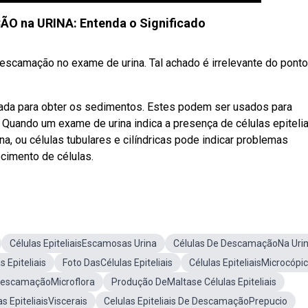
O na URINA: Entenda o Significado
escamação no exame de urina. Tal achado é irrelevante do pont
gada para obter os sedimentos. Estes podem ser usados para
,. Quando um exame de urina indica a presença de células epiteli
ina, ou células tubulares e cilíndricas pode indicar problemas
ecimento de células.
Células EpiteliaisEscamosas Urina
Células De DescamaçãoNa Uri
 Epiteliais
Foto DasCélulas Epiteliais
Células EpiteliaisMicrocópi
e DescamaçãoMicroflora
Produção DeMaltase Células Epiteliais
as EpiteliaisViscerais
Celulas Epiteliais De DescamaçãoPrepucio