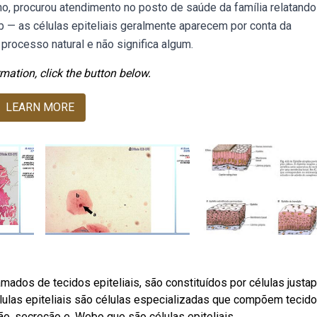
ino, procurou atendimento no posto de saúde da família relatand
b — as células epiteliais geralmente aparecem por conta da
rocesso natural e não significa algum.
mation, click the button below.
LEARN MORE
ados de tecidos epiteliais, são constituídos por células justa
élulas epiteliais são células especializadas que compõem tecido
ão, secreção e. Webo que são células epiteliais.