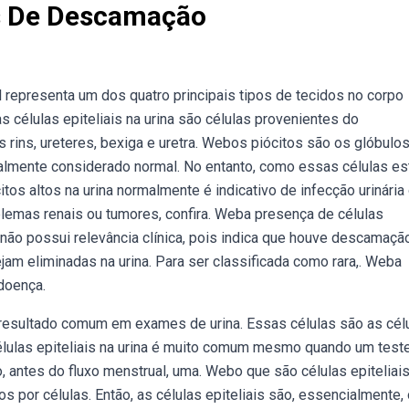
is De Descamação
l representa um dos quatro principais tipos de tecidos no corpo
células epiteliais na urina são células provenientes do
 rins, ureteres, bexiga e uretra. Webos piócitos são os glóbulo
almente considerado normal. No entanto, como essas células es
os altos na urina normalmente é indicativo de infecção urinária
blemas renais ou tumores, confira. Weba presença de células
 não possui relevância clínica, pois indica que houve descamaçã
ejam eliminadas na urina. Para ser classificada como rara,. Weba
 doença.
m resultado comum em exames de urina. Essas células são as cél
élulas epiteliais na urina é muito comum mesmo quando um test
, antes do fluxo menstrual, uma. Webo que são células epiteliai
 por células. Então, as células epiteliais são, essencialmente,