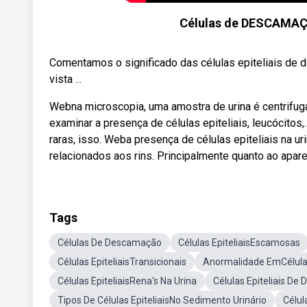
Células de DESCAMAÇÃ
Comentamos o significado das células epiteliais de d
vista ...
Webna microscopia, uma amostra de urina é centrifu
examinar a presença de células epiteliais, leucócitos
raras, isso. Weba presença de células epiteliais na ur
relacionados aos rins. Principalmente quanto ao apar
Tags
Células De Descamação
Células EpiteliaisEscamosas
Células EpiteliaisTransicionais
Anormalidade EmCélulas
Células EpiteliaisRena's Na Urina
Células Epiteliais D
Tipos De Células EpiteliaisNo Sedimento Urinário
Célul