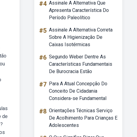
#4
Assinale A Alternativa Que
Apresenta Característica Do
Período Paleolítico
#5
Assinale A Alternativa Correta
Sobre A Higienização De
Caixas Isotérmicas
s
tão
#6
Segundo Weber Dentre As
 ou
Características Fundamentais
De Burocracia Estão
o
#7
Para A Atual Concepção Do
Conceito De Cidadania
Considera-se Fundamental
ulas
#8
Orientações Técnicas Serviço
e de
De Acolhimento Para Crianças E
s?
Adolescentes
 os