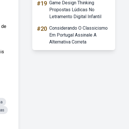
#19
Game Design Thinking
Propostas Lúdicas No
Letramento Digital Infantil
o de
#20
Considerando O Classicismo
Em Portugal Assinale A
Alternativa Correta
ais
na
cas