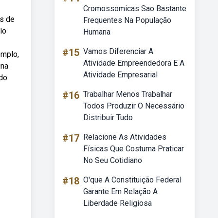
Cromossomicas Sao Bastante
as de
Frequentes Na População
lo
Humana
#15
Vamos Diferenciar A
emplo,
Atividade Empreendedora E A
ina
Atividade Empresarial
 do
#16
Trabalhar Menos Trabalhar
Todos Produzir O Necessário
Distribuir Tudo
#17
Relacione As Atividades
Físicas Que Costuma Praticar
No Seu Cotidiano
#18
O'que A Constituição Federal
Garante Em Relação A
Liberdade Religiosa