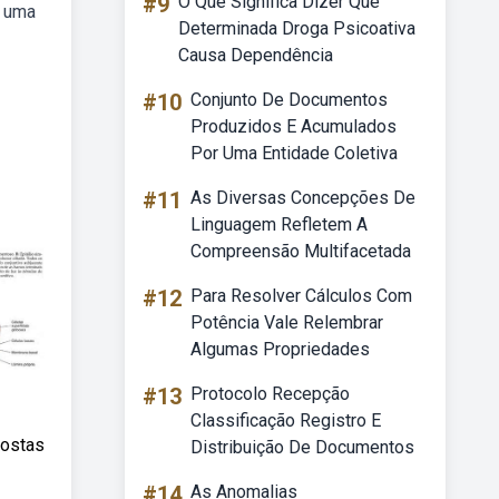
#9
O Que Significa Dizer Que
o uma
Determinada Droga Psicoativa
Causa Dependência
#10
Conjunto De Documentos
Produzidos E Acumulados
Por Uma Entidade Coletiva
#11
As Diversas Concepções De
Linguagem Refletem A
Compreensão Multifacetada
#12
Para Resolver Cálculos Com
Potência Vale Relembrar
Algumas Propriedades
#13
Protocolo Recepção
Classificação Registro E
postas
Distribuição De Documentos
#14
As Anomalias