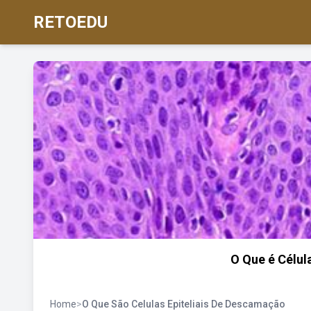
RETOEDU
O Que é Célul
Home
>
O Que São Celulas Epiteliais De Descamação