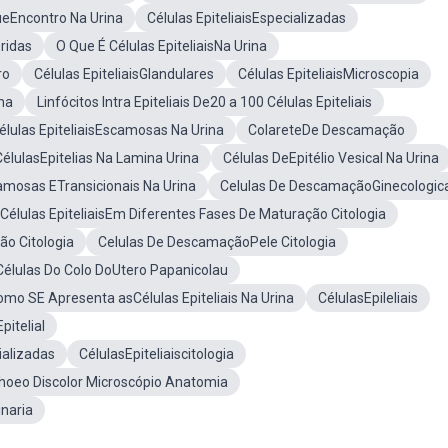
QueEncontro Na Urina
Células EpiteliaisEspecializadas
ridas
O Que É Células EpiteliaisNa Urina
ro
Células EpiteliaisGlandulares
Células EpiteliaisMicroscopia
na
Linfócitos Intra Epiteliais De20 a 100 Células Epiteliais
Células EpiteliaisEscamosas Na Urina
ColareteDe Descamação
élulasEpitelias Na Lamina Urina
Células DeEpitélio Vesical Na Urina
camosas ETransicionais Na Urina
Celulas De DescamaçãoGinecologic
Células EpiteliaisEm Diferentes Fases De Maturação Citologia
ão Citologia
Celulas De DescamaçãoPele Citologia
Células Do Colo DoUtero Papanicolau
mo SE Apresenta asCélulas Epiteliais Na Urina
CélulasEpileliais
pitelial
ializadas
CélulasEpiteliaiscitologia
hoeo Discolor Microscópio Anatomia
inaria