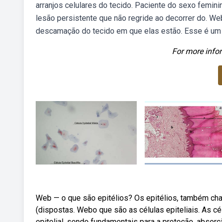
arranjos celulares do tecido. Paciente do sexo femin
lesão persistente que não regride ao decorrer do. We
descamação do tecido em que elas estão. Esse é um p
For more infor
Web — o que são epitélios? Os epitélios, também cham
(dispostas. Webo que são as células epiteliais. As c
epitelial, sendo fundamentais para a proteção, absorç