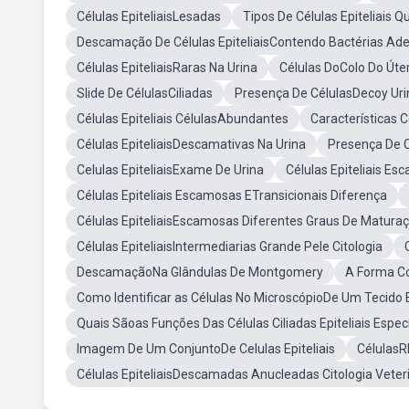
Células EpiteliaisLesadas
Tipos De Células Epiteliais 
Descamação De Células EpiteliaisContendo Bactérias Ade
Células EpiteliaisRaras Na Urina
Células DoColo Do Úte
Slide De CélulasCiliadas
Presença De CélulasDecoy Uri
Células Epiteliais CélulasAbundantes
Características 
Células EpiteliaisDescamativas Na Urina
Presença De C
Celulas EpiteliaisExame De Urina
Células Epiteliais Es
Células Epiteliais Escamosas ETransicionais Diferença
Células EpiteliaisEscamosas Diferentes Graus De Maturaç
Células EpiteliaisIntermediarias Grande Pele Citologia
DescamaçãoNa Glândulas De Montgomery
A Forma Co
Como Identificar as Células No MicroscópioDe Um Tecido E
Quais Sãoas Funções Das Células Ciliadas Epiteliais Espec
Imagem De Um ConjuntoDe Celulas Epiteliais
CélulasR
Células EpiteliaisDescamadas Anucleadas Citologia Veter