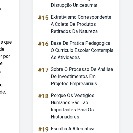
Disrupção Unicesumar
a
#15
Extrativismo Correspondente
A Coleta De Produtos
Retirados Da Natureza
ns que
#16
Base Da Pratica Pedagogica
de
O Curriculo Escolar Contempla
r por
As Atividades
e.
#17
Sobre O Processo De Análise
,
De Investimentos Em
Projetos Empresariais
de
de.
#18
Porque Os Vestígios
Humanos São Tão
Importantes Para Os
Historiadores
#19
Escolha A Alternativa