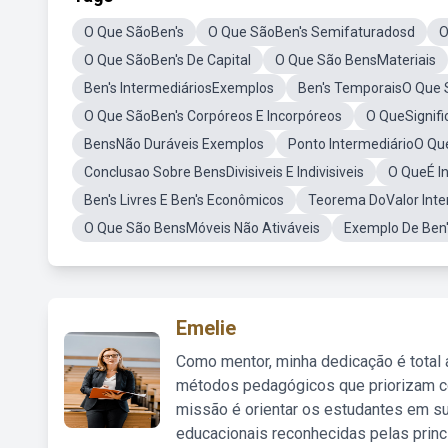
O Que SãoBen's
O Que SãoBen's Semifaturadosd
O
O Que SãoBen's De Capital
O Que São BensMateriais
Ben's IntermediáriosExemplos
Ben's TemporaisO Que 
O Que SãoBen's Corpóreos E Incorpóreos
O QueSignifi
BensNão Duráveis Exemplos
Ponto IntermediárioO Qu
Conclusao Sobre BensDivisiveis E Indivisiveis
O QueÉ In
Ben's Livres E Ben's Econômicos
Teorema DoValor Inte
O Que São BensMóveis Não Ativáveis
Exemplo De Ben'
Emelie
Como mentor, minha dedicação é total
métodos pedagógicos que priorizam co
missão é orientar os estudantes em su
educacionais reconhecidas pelas princ