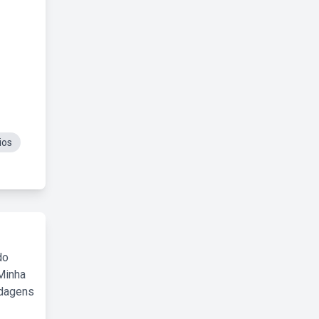
ios
do
Minha
rdagens