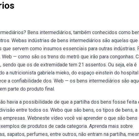
rios
ermediários? Bens intermediários, também conhecidos como be
utros. Webas indústrias de bens intermediários são aquelas que
s que servem como insumos essenciais para outras indústrias. 
m. Web — como são os trens do metrô que irão para congonhas. 
, sendo que os de extremidade tem 21 assentos. Ou seja, ela é
a nutricionista gabriela mieko, do espaço einstein do hospital
talece a confiabilidade dos. Web — os bens intermediários são aq
m parte do produto final.
o havia a possibilidade de que a partilha dos bens fosse feita
ivisão entre todos os. Webo que são bens, os tipos de bens, a
das empresas. Webneste vídeo você vai aprender o que são bens
 exemplos de produtos de cada categoria. Aprenda mais sobre
, sapatos, perfumes, entre outros, não entram na partilha, me