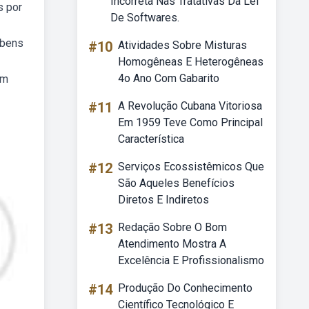
Incorreta Nas Tratativas Da Lei
s por
De Softwares.
 bens
#10
Atividades Sobre Misturas
Homogêneas E Heterogêneas
4o Ano Com Gabarito
um
#11
A Revolução Cubana Vitoriosa
Em 1959 Teve Como Principal
Característica
#12
Serviços Ecossistêmicos Que
São Aqueles Benefícios
Diretos E Indiretos
#13
Redação Sobre O Bom
Atendimento Mostra A
Excelência E Profissionalismo
#14
Produção Do Conhecimento
Científico Tecnológico E