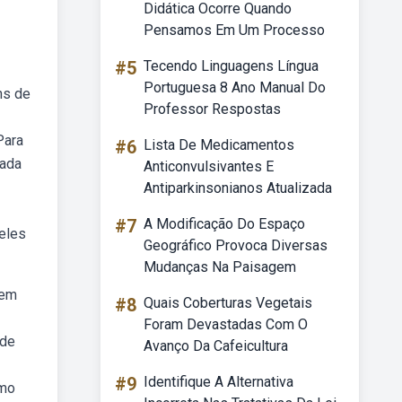
Didática Ocorre Quando
Pensamos Em Um Processo
#5
Tecendo Linguagens Língua
Portuguesa 8 Ano Manual Do
ns de
Professor Respostas
Para
#6
Lista De Medicamentos
Cada
Anticonvulsivantes E
Antiparkinsonianos Atualizada
#7
A Modificação Do Espaço
ueles
Geográfico Provoca Diversas
Mudanças Na Paisagem
 em
#8
Quais Coberturas Vegetais
Foram Devastadas Com O
 de
Avanço Da Cafeicultura
#9
Identifique A Alternativa
smo