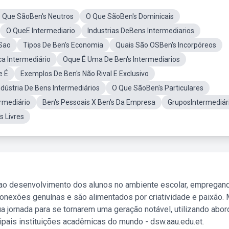
 Que SãoBen's Neutros
O Que SãoBen's Dominicais
O QueE Intermediario
Industrias DeBens Intermediarios
Sao
Tipos De Ben's Economia
Quais São OSBen's Incorpóreos
ca Intermediário
Oque É Uma De Ben's Intermediarios
e É
Exemplos De Ben's Não Rival E Exclusivo
dústria De Bens Intermediários
O Que SãoBen's Particulares
rmediário
Ben's Pessoais X Ben's Da Empresa
GruposIntermediár
s Livres
 ao desenvolvimento dos alunos no ambiente escolar, empregan
nexões genuínas e são alimentados por criatividade e paixão. 
a jornada para se tornarem uma geração notável, utilizando abo
ipais instituições acadêmicas do mundo - dsw.aau.edu.et.