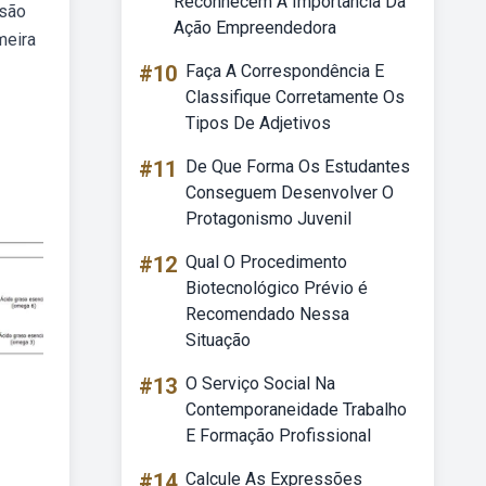
Reconhecem A Importância Da
 são
Ação Empreendedora
meira
#10
Faça A Correspondência E
Classifique Corretamente Os
Tipos De Adjetivos
#11
De Que Forma Os Estudantes
Conseguem Desenvolver O
Protagonismo Juvenil
#12
Qual O Procedimento
Biotecnológico Prévio é
Recomendado Nessa
Situação
#13
O Serviço Social Na
Contemporaneidade Trabalho
E Formação Profissional
#14
Calcule As Expressões