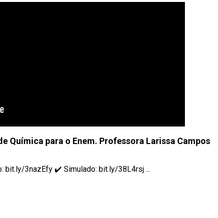
e Química para o Enem. Professora Larissa Campos
it.ly/3nazEfy ✔️ Simulado: bit.ly/38L4rsj ...