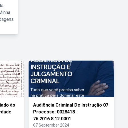
do
Minha
rdagens
iado às
Audiência Criminal De Instrução 07
edade
Processo: 0028418-
76.2016.8.12.0001
07 September 2024