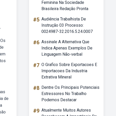
Feminina Na Sociedade
Brasileira Redação Pronta
#5
Audiência Trabalhista De
Instrução 03 Processo:
,
0024987-32.2016.5.24.0007
 Os
#6
Assinale A Alternativa Que
de
Indica Apenas Exemplos De
vem
Linguagem Não-verbal
stos
#7
O Grafico Sobre Exportacoes E
Importacoes Da Industria
Extrativa Mineral
#8
Dentre Os Principais Potenciais
uas
Estressores No Trabalho
ia de
Podemos Destacar
 a
#9
Atualmente Muitos Autores
são