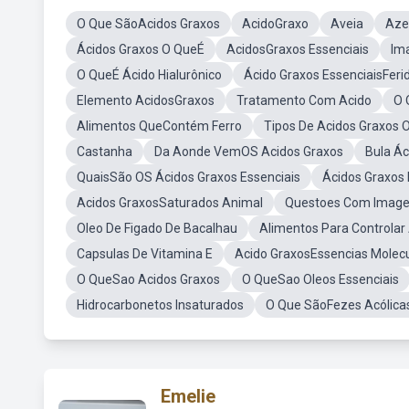
O Que SãoAcidos Graxos
AcidoGraxo
Aveia
Aze
Ácidos Graxos O QueÉ
AcidosGraxos Essenciais
Im
O QueÉ Ácido Hialurônico
Ácido Graxos EssenciaisFer
Elemento AcidosGraxos
Tratamento Com Acido
O 
Alimentos QueContém Ferro
Tipos De Acidos Graxos
Castanha
Da Aonde VemOS Acidos Graxos
Bula Ác
QuaisSão OS Ácidos Graxos Essenciais
Ácidos Graxos
Acidos GraxosSaturados Animal
Questoes Com Image
Oleo De Figado De Bacalhau
Alimentos Para Controlar
Capsulas De Vitamina E
Acido GraxosEssencias Molec
O QueSao Acidos Graxos
O QueSao Oleos Essenciais
Hidrocarbonetos Insaturados
O Que SãoFezes Acólica
Emelie