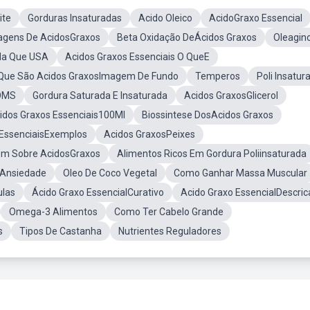
ite
Gorduras Insaturadas
Acido Oleico
AcidoGraxo Essencial
agens De AcidosGraxos
Beta Oxidação DeÁcidos Graxos
Oleagin
ida Que USA
Acidos Graxos Essenciais O QueE
Que São Acidos GraxosImagem De Fundo
Temperos
Poli Insatur
 OMS
Gordura Saturada E Insaturada
Acidos GraxosGlicerol
idos Graxos Essenciais100Ml
Biossintese DosAcidos Graxos
 EssenciaisExemplos
Acidos GraxosPeixes
m Sobre AcidosGraxos
Alimentos Ricos Em Gordura Poliinsaturada
 Ansiedade
Oleo De Coco Vegetal
Como Ganhar Massa Muscular
ulas
Ácido Graxo EssencialCurativo
Acido Graxo EssencialDescric
Omega-3 Alimentos
Como Ter Cabelo Grande
s
Tipos De Castanha
Nutrientes Reguladores