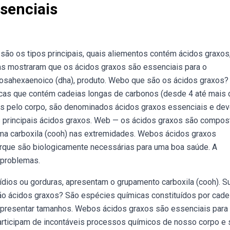
senciais
são os tipos principais, quais aliementos contém ácidos graxos
as mostraram que os ácidos graxos são essenciais para o
osahexaenoico (dha), produto. Webo que são os ácidos graxos?
icas que contém cadeias longas de carbonos (desde 4 até mais 
dos pelo corpo, são denominados ácidos graxos essenciais e de
Os principais ácidos graxos. Web — os ácidos graxos são compo
uma carboxila (cooh) nas extremidades. Webos ácidos graxos
orque são biologicamente necessárias para uma boa saúde. A
 problemas.
dios ou gorduras, apresentam o grupamento carboxila (cooh). S
 são ácidos graxos? São espécies químicas constituídos por cade
apresentar tamanhos. Webos ácidos graxos são essenciais para
articipam de incontáveis processos químicos de nosso corpo e 