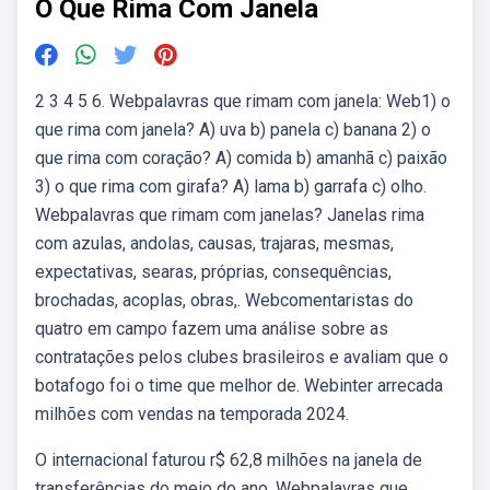
O Que Rima Com Janela
2 3 4 5 6. Webpalavras que rimam com janela: Web1) o
que rima com janela? A) uva b) panela c) banana 2) o
que rima com coração? A) comida b) amanhã c) paixão
3) o que rima com girafa? A) lama b) garrafa c) olho.
Webpalavras que rimam com janelas? Janelas rima
com azulas, andolas, causas, trajaras, mesmas,
expectativas, searas, próprias, consequências,
brochadas, acoplas, obras,. Webcomentaristas do
quatro em campo fazem uma análise sobre as
contratações pelos clubes brasileiros e avaliam que o
botafogo foi o time que melhor de. Webinter arrecada
milhões com vendas na temporada 2024.
O internacional faturou r$ 62,8 milhões na janela de
transferências do meio do ano. Webpalavras que