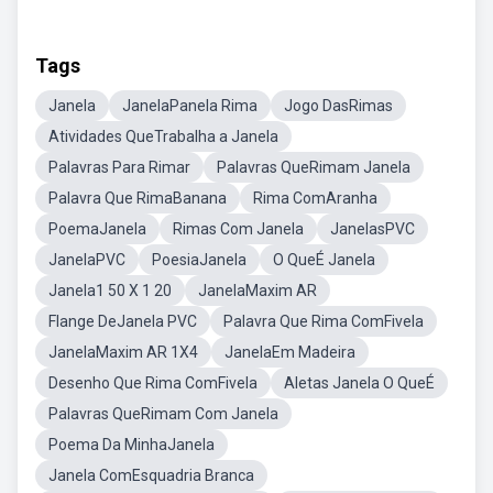
Tags
Janela
JanelaPanela Rima
Jogo DasRimas
Atividades QueTrabalha a Janela
Palavras Para Rimar
Palavras QueRimam Janela
Palavra Que RimaBanana
Rima ComAranha
PoemaJanela
Rimas Com Janela
JanelasPVC
JanelaPVC
PoesiaJanela
O QueÉ Janela
Janela1 50 X 1 20
JanelaMaxim AR
Flange DeJanela PVC
Palavra Que Rima ComFivela
JanelaMaxim AR 1X4
JanelaEm Madeira
Desenho Que Rima ComFivela
Aletas Janela O QueÉ
Palavras QueRimam Com Janela
Poema Da MinhaJanela
Janela ComEsquadria Branca