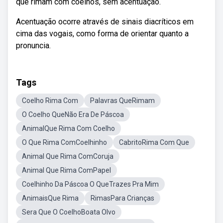
que rimam com coelhos, sem acentuação.
Acentuação ocorre através de sinais diacríticos em
cima das vogais, como forma de orientar quanto a
pronuncia.
Tags
Coelho Rima Com
Palavras QueRimam
O Coelho QueNão Era De Páscoa
AnimalQue Rima Com Coelho
O Que Rima ComCoelhinho
CabritoRima Com Que
Animal Que Rima ComCoruja
Animal Que Rima ComPapel
Coelhinho Da Páscoa O QueTrazes Pra Mim
AnimaisQue Rima
RimasPara Crianças
Sera Que O CoelhoBoata Olvo