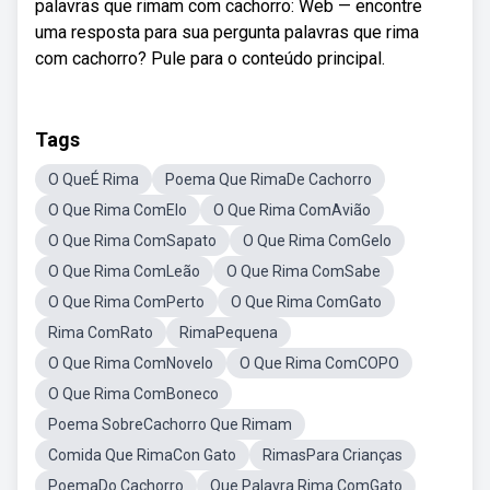
palavras que rimam com cachorro: Web — encontre
uma resposta para sua pergunta palavras que rima
com cachorro? Pule para o conteúdo principal.
Tags
O QueÉ Rima
Poema Que RimaDe Cachorro
O Que Rima ComElo
O Que Rima ComAvião
O Que Rima ComSapato
O Que Rima ComGelo
O Que Rima ComLeão
O Que Rima ComSabe
O Que Rima ComPerto
O Que Rima ComGato
Rima ComRato
RimaPequena
O Que Rima ComNovelo
O Que Rima ComCOPO
O Que Rima ComBoneco
Poema SobreCachorro Que Rimam
Comida Que RimaCon Gato
RimasPara Crianças
PoemaDo Cachorro
Que Palavra Rima ComGato