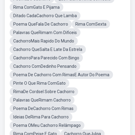
Rima ComGato E Pijama
Ditado CadaCachorro Que Lamba
Poema QueFala De Cachorro
Rima ComSexta
Palavras QueRimam Com Dificeis
CachorroMais Rapido Do Mundo
Cachorro QueSalta E Late Da Estrela
CachorroPara Parecido Com Bingo
Cachorro ComDedinho Pensando
Poema De Cachorro Com RimasE Autor Do Poema
Pinte O Que Rima ComGato
RimaDe Cordsel Sobre Cachorro
Palavras QueRimam Cachorro
Poema DeCachorro Com Rimas
Ideias DeRima Para Cachorro
Poema OMeu Cachorro Relâmpago
Rima ComPeixe E Gato
Cachorro QueJulga