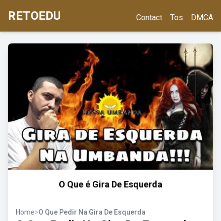
RETOEDU
Contact
Tos
DMCA
O Que é Gira De Esquerda
Home
>
O Que Pedir Na Gira De Esquerda