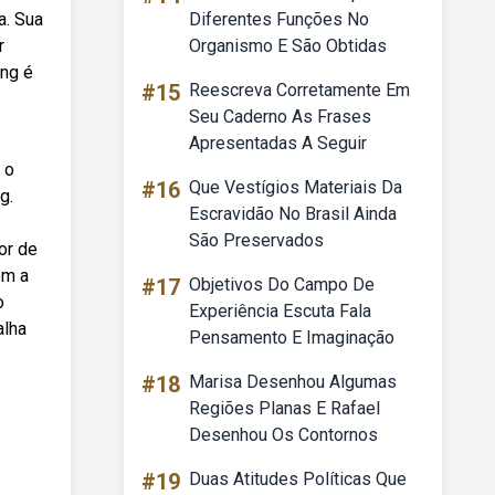
a. Sua
Diferentes Funções No
r
Organismo E São Obtidas
ing é
#15
Reescreva Corretamente Em
Seu Caderno As Frases
Apresentadas A Seguir
 o
#16
Que Vestígios Materiais Da
g.
Escravidão No Brasil Ainda
São Preservados
or de
em a
#17
Objetivos Do Campo De
o
Experiência Escuta Fala
alha
Pensamento E Imaginação
#18
Marisa Desenhou Algumas
Regiões Planas E Rafael
Desenhou Os Contornos
#19
Duas Atitudes Políticas Que