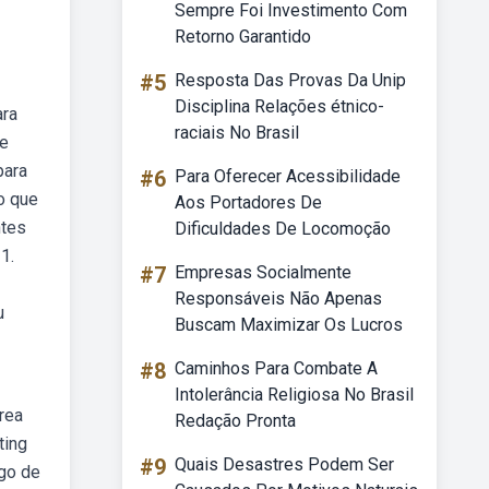
Sempre Foi Investimento Com
Retorno Garantido
#5
Resposta Das Provas Da Unip
Disciplina Relações étnico-
ara
raciais No Brasil
se
para
#6
Para Oferecer Acessibilidade
o que
Aos Portadores De
ntes
Dificuldades De Locomoção
1.
#7
Empresas Socialmente
Responsáveis Não Apenas
u
Buscam Maximizar Os Lucros
#8
Caminhos Para Combate A
Intolerância Religiosa No Brasil
rea
Redação Pronta
ting
#9
Quais Desastres Podem Ser
go de