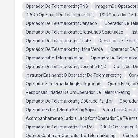
Operador De TelemarketingPNG
ImagemDe Operador 
DIADo Operador De Telemarketing
PGROperador De Te
Operador De TelemarketingCansado
Operador De Tel
Operador De TelemarketingEfetivando Solicitação
Ins
Operador De TelemarketingTriste
Operador DeTelemar
Operador De TelemarketingLinha Verde
Operador De 
OperadoresDe Telemarketing
Operador De Telemarke
Operador De TelemarketingDesenho PNG
Operador De
Instrutor EnsinandoO Operador De Telemarketing
Con
Operador E TelemarketingBackground
Qual a FunçãoD
Responsabilidades De UmOperador De Telemarketing
Operador De Telemarketing DoGrupo Pardini
Operador
Operadores De TelemarketingAnjos
Vaga ParaOperado
Acompanhamento Lado a Lado ComOperador De Telemar
Operador De TelemarketingEm Pé
DIA DoOperqador D
Quanto Ganha UmOperador De Telemarketing
Como S