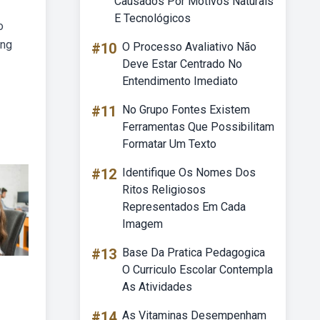
Causados Por Motivos Naturais
E Tecnológicos
o
ing
#10
O Processo Avaliativo Não
Deve Estar Centrado No
Entendimento Imediato
#11
No Grupo Fontes Existem
Ferramentas Que Possibilitam
Formatar Um Texto
#12
Identifique Os Nomes Dos
Ritos Religiosos
Representados Em Cada
Imagem
#13
Base Da Pratica Pedagogica
O Curriculo Escolar Contempla
As Atividades
#14
As Vitaminas Desempenham