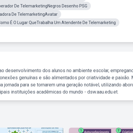
erador De TelemarketingNegros Desenho PSG
adora De TelemarketingAvatar
Como É O Lugar QueTrabalha Um Atendente De Telemarketing
 ao desenvolvimento dos alunos no ambiente escolar, empregan
nexões genuínas e são alimentados por criatividade e paixão. 
a jornada para se tornarem uma geração notável, utilizando abo
ipais instituições acadêmicas do mundo - dsw.aau.edu.et.