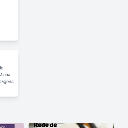
do
Minha
rdagens