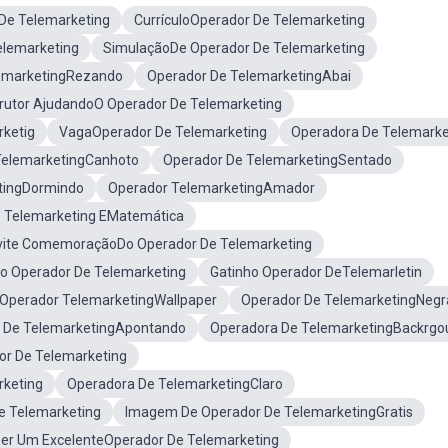
De Telemarketing
CurrículoOperador De Telemarketing
lemarketing
SimulaçãoDe Operador De Telemarketing
emarketingRezando
Operador De TelemarketingAbai
trutor AjudandoO Operador De Telemarketing
ketig
VagaOperador De Telemarketing
Operadora De Telemarke
TelemarketingCanhoto
Operador De TelemarketingSentado
tingDormindo
Operador TelemarketingAmador
 Telemarketing EMatemática
vite ComemoraçãoDo Operador De Telemarketing
o Operador De Telemarketing
Gatinho Operador DeTelemarletin
Operador TelemarketingWallpaper
Operador De TelemarketingNegr
 De TelemarketingApontando
Operadora De TelemarketingBackrgo
r De Telemarketing
keting
Operadora De TelemarketingClaro
e Telemarketing
Imagem De Operador De TelemarketingGratis
er Um ExcelenteOperador De Telemarketing