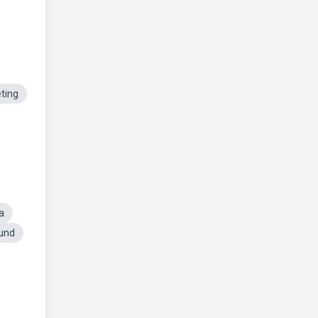
ting
a
und