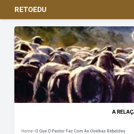
RETOEDU
A RELAÇ
Home
>
O Que O Pastor Faz Com As Ovelhas Rebeldes