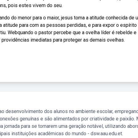
ns, pois estes vivem do seu.
ndo do menor para o maior, jesus toma a atitude conhecida de 
ua atitude para com as pessoas perdidas, e para expor o espírit
stiu. Webquando o pastor percebe que a ovelha líder é rebelde e
 providências imediatas para proteger as demais ovelhas.
 ao desenvolvimento dos alunos no ambiente escolar, empregan
nexões genuínas e são alimentados por criatividade e paixão. 
a jornada para se tornarem uma geração notável, utilizando abo
ipais instituições acadêmicas do mundo - dsw.aau.edu.et.