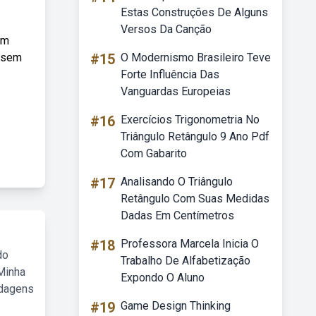
Estas Construções De Alguns
Versos Da Canção
um
o sem
#15
O Modernismo Brasileiro Teve
Forte Influência Das
Vanguardas Europeias
#16
Exercícios Trigonometria No
Triângulo Retângulo 9 Ano Pdf
Com Gabarito
#17
Analisando O Triângulo
Retângulo Com Suas Medidas
Dadas Em Centímetros
#18
Professora Marcela Inicia O
do
Trabalho De Alfabetização
Minha
Expondo O Aluno
rdagens
#19
Game Design Thinking