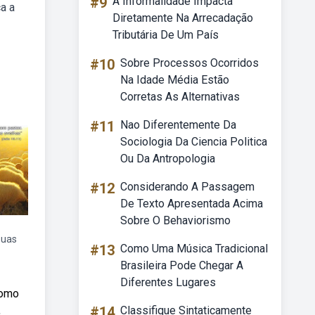
#9
A Informalidade Impacta
a a
Diretamente Na Arrecadação
Tributária De Um País
#10
Sobre Processos Ocorridos
Na Idade Média Estão
Corretas As Alternativas
#11
Nao Diferentemente Da
Sociologia Da Ciencia Politica
Ou Da Antropologia
#12
Considerando A Passagem
De Texto Apresentada Acima
Sobre O Behaviorismo
suas
#13
Como Uma Música Tradicional
Brasileira Pode Chegar A
Diferentes Lugares
como
,
#14
Classifique Sintaticamente