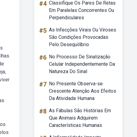
#4
Classifique Os Pares De Retas
Em Paralelas Concorrentes Ou
Perpendiculares
#5
As Infecções Virais Ou Viroses
São Condições Provocadas
Pelo Desequilíbrio
as
lhas.
#6
No Processo De Sinalização
de
Celular Independentemente Da
Natureza Do Sinal
ja,
viver
#7
No Presente Observa-se
Crescente Atenção Aos Efeitos
Da Atividade Humana
as
#8
As Fábulas São Histórias Em
Que Animais Adquirem
nos
Características Humanas
elos