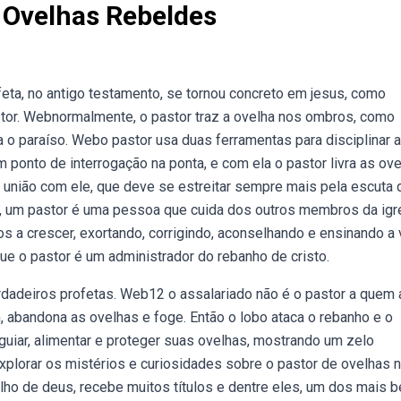
 Ovelhas Rebeldes
ta, no antigo testamento, se tornou concreto em jesus, como
tor. Webnormalmente, o pastor traz a ovelha nos ombros, como
a o paraíso. Webo pastor usa duas ferramentas para disciplinar 
m ponto de interrogação na ponta, e com ela o pastor livra as ove
nião com ele, que deve se estreitar sempre mais pela escuta 
ia, um pastor é uma pessoa que cuida dos outros membros da igre
s a crescer, exortando, corrigindo, aconselhando e ensinando a 
 o pastor é um administrador do rebanho de cristo.
verdadeiros profetas. Web12 o assalariado não é o pastor a quem 
 abandona as ovelhas e foge. Então o lobo ataca o rebanho e o
iar, alimentar e proteger suas ovelhas, mostrando um zelo
xplorar os mistérios e curiosidades sobre o pastor de ovelhas 
ilho de deus, recebe muitos títulos e dentre eles, um dos mais b