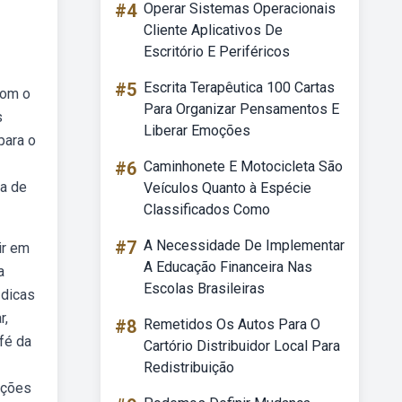
#4
Operar Sistemas Operacionais
Cliente Aplicativos De
Escritório E Periféricos
#5
Escrita Terapêutica 100 Cartas
com o
Para Organizar Pensamentos E
s
Liberar Emoções
para o
#6
Caminhonete E Motocicleta São
sa de
Veículos Quanto à Espécie
Classificados Como
#7
A Necessidade De Implementar
ir em
A Educação Financeira Nas
a
Escolas Brasileiras
 dicas
r,
#8
Remetidos Os Autos Para O
fé da
Cartório Distribuidor Local Para
Redistribuição
pções