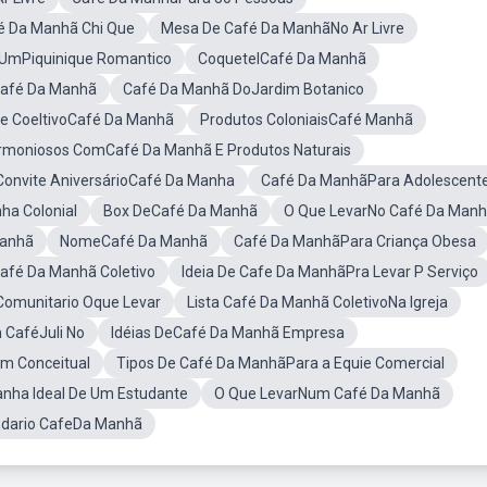
 Da Manhã Chi Que
Mesa De Café Da ManhãNo Ar Livre
UmPiquinique Romantico
CoquetelCafé Da Manhã
Café Da Manhã
Café Da Manhã DoJardim Botanico
he CoeltivoCafé Da Manhã
Produtos ColoniaisCafé Manhã
rmoniosos ComCafé Da Manhã E Produtos Naturais
Convite AniversárioCafé Da Manha
Café Da ManhãPara Adolescent
a Colonial
Box DeCafé Da Manhã
O Que LevarNo Café Da Man
Manhã
NomeCafé Da Manhã
Café Da ManhãPara Criança Obesa
afé Da Manhã Coletivo
Ideia De Cafe Da ManhãPra Levar P Serviço
Comunitario Oque Levar
Lista Café Da Manhã ColetivoNa Igreja
 CaféJuli No
Idéias DeCafé Da Manhã Empresa
m Conceitual
Tipos De Café Da ManhãPara a Equie Comercial
nha Ideal De Um Estudante
O Que LevarNum Café Da Manhã
ndario CafeDa Manhã