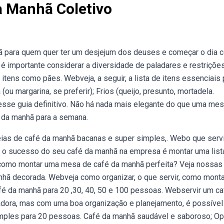
 Manhã Coletivo
ã para quem quer ter um desjejum dos deuses e começar o dia 
 é importante considerar a diversidade de paladares e restriçõe
 itens como pães. Webveja, a seguir, a lista de itens essenciais 
ou margarina, se preferir); Frios (queijo, presunto, mortadela.
se guia definitivo. Não há nada mais elegante do que uma me
 da manhã para a semana.
eias de café da manhã bacanas e super simples,. Webo que serv
a o sucesso do seu café da manhã na empresa é montar uma list
r como montar uma mesa de café da manhã perfeita? Veja nossas
nhã decorada. Webveja como organizar, o que servir, como monta
café da manhã para 20 ,30, 40, 50 e 100 pessoas. Webservir um ca
dora, mas com uma boa organização e planejamento, é possível
imples para 20 pessoas. Café da manhã saudável e saboroso; O