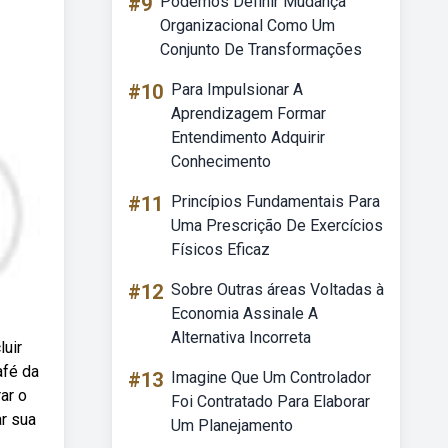
#9
Podemos Definir Mudança
Organizacional Como Um
Conjunto De Transformações
#10
Para Impulsionar A
Aprendizagem Formar
Entendimento Adquirir
Conhecimento
#11
Princípios Fundamentais Para
Uma Prescrição De Exercícios
Físicos Eficaz
#12
Sobre Outras áreas Voltadas à
Economia Assinale A
Alternativa Incorreta
luir
afé da
#13
Imagine Que Um Controlador
ar o
Foi Contratado Para Elaborar
r sua
Um Planejamento