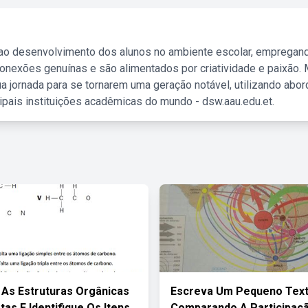
 ao desenvolvimento dos alunos no ambiente escolar, empregan
nexões genuínas e são alimentados por criatividade e paixão. 
a jornada para se tornarem uma geração notável, utilizando abo
ipais instituições acadêmicas do mundo - dsw.aau.edu.et.
As Estruturas Orgânicas
Escreva Um Pequeno Tex
tas E Identifique Os Itens
Comparando A Participaç