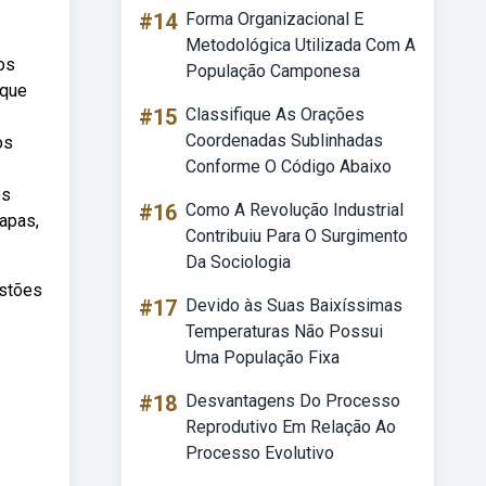
#14
Forma Organizacional E
Metodológica Utilizada Com A
os
População Camponesa
 que
#15
Classifique As Orações
Coordenadas Sublinhadas
os
Conforme O Código Abaixo
es
#16
Como A Revolução Industrial
apas,
Contribuiu Para O Surgimento
Da Sociologia
estões
#17
Devido às Suas Baixíssimas
Temperaturas Não Possui
Uma População Fixa
#18
Desvantagens Do Processo
Reprodutivo Em Relação Ao
Processo Evolutivo