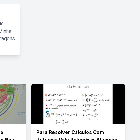
do
Minha
rdagens
to
Para Resolver Cálculos Com
ão Nas
Potência Vale Relembrar Algumas