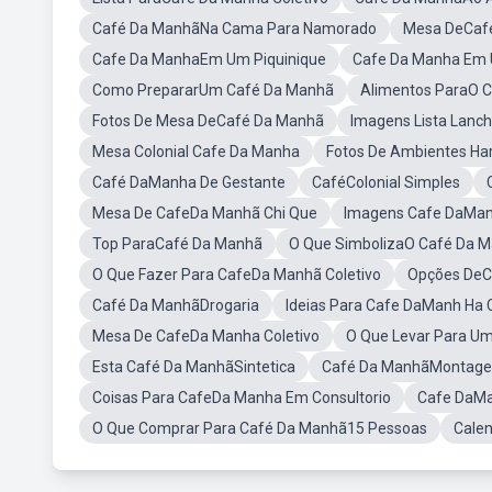
Café Da ManhãNa Cama Para Namorado
Mesa DeCafé
Cafe Da ManhaEm Um Piquinique
Cafe Da Manha Em 
Como PrepararUm Café Da Manhã
Alimentos ParaO 
Fotos De Mesa DeCafé Da Manhã
Imagens Lista Lanc
Mesa Colonial Cafe Da Manha
Fotos De Ambientes Ha
Café DaManha De Gestante
CaféColonial Simples
Mesa De CafeDa Manhã Chi Que
Imagens Cafe DaManh
Top ParaCafé Da Manhã
O Que SimbolizaO Café Da 
O Que Fazer Para CafeDa Manhã Coletivo
Opções DeC
Café Da ManhãDrogaria
Ideias Para Cafe DaManh Ha 
Mesa De CafeDa Manha Coletivo
O Que Levar Para Um
Esta Café Da ManhãSintetica
Café Da ManhãMontage
Coisas Para CafeDa Manha Em Consultorio
Cafe DaMa
O Que Comprar Para Café Da Manhã15 Pessoas
Cale