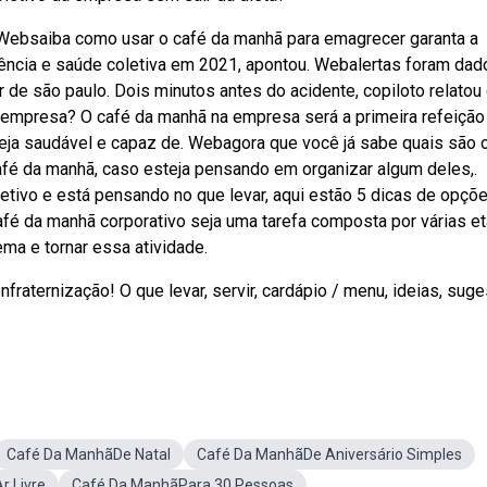
! Websaiba como usar o café da manhã para emagrecer garanta a
ciência e saúde coletiva em 2021, apontou. Webalertas foram dad
r de são paulo. Dois minutos antes do acidente, copiloto relatou
a empresa? O café da manhã na empresa será a primeira refeição
eja saudável e capaz de. Webagora que você já sabe quais são 
afé da manhã, caso esteja pensando em organizar algum deles,.
tivo e está pensando no que levar, aqui estão 5 dicas de opçõ
fé da manhã corporativo seja uma tarefa composta por várias et
ma e tornar essa atividade.
raternização! O que levar, servir, cardápio / menu, ideias, sug
Café Da ManhãDe Natal
Café Da ManhãDe Aniversário Simples
r Livre
Café Da ManhãPara 30 Pessoas