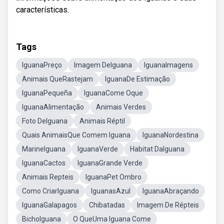
características.
Tags
IguanaPreço
Imagem DeIguana
IguanaImagens
Animais QueRastejam
IguanaDe Estimação
IguanaPequeña
IguanaCome Oque
IguanaAlimentação
Animais Verdes
Foto DeIguana
Animais Réptil
Quais AnimaisQue Comem Iguana
IguanaNordestina
MarineIguana
IguanaVerde
Habitat DaIguana
IguanaCactos
IguanaGrande Verde
Animais Repteis
IguanaPet Ombro
Como CriarIguana
IguanasAzul
IguanaAbraçando
IguanaGalapagos
Chibatadas
Imagem De Répteis
BichoIguana
O QueUma Iguana Come